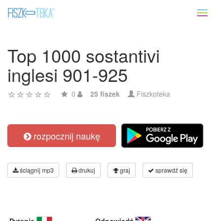
Toggl
naviga
Top 1000 sostantivi
inglesi 901-925
0
25 fiszek
Fiszkoteka
rozpocznij naukę
ściągnij mp3
drukuj
graj
sprawdź się