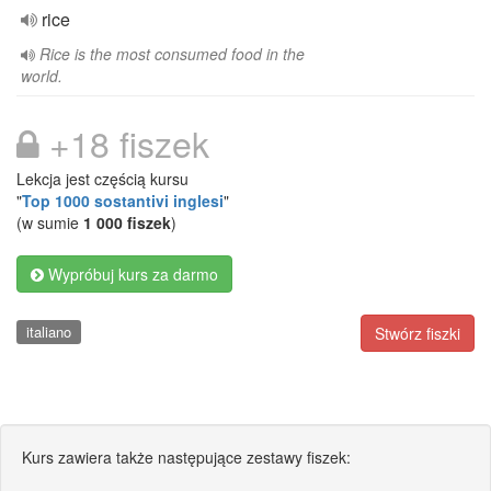
rice
Rice is the most consumed food in the
world.
+18 fiszek
Lekcja jest częścią kursu
"
Top 1000 sostantivi inglesi
"
(w sumie
1 000 fiszek
)
Wypróbuj kurs za darmo
italiano
Stwórz fiszki
Kurs zawiera także następujące zestawy fiszek: