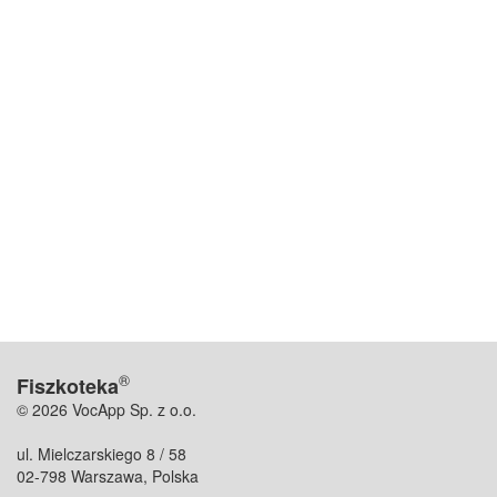
®
Fiszkoteka
© 2026 VocApp Sp. z o.o.
ul. Mielczarskiego 8 / 58
02-798 Warszawa, Polska