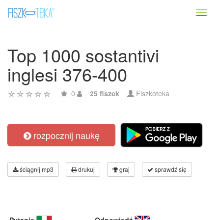
Toggl
naviga
Top 1000 sostantivi
inglesi 376-400
0
25 fiszek
Fiszkoteka
rozpocznij naukę
ściągnij mp3
drukuj
graj
sprawdź się