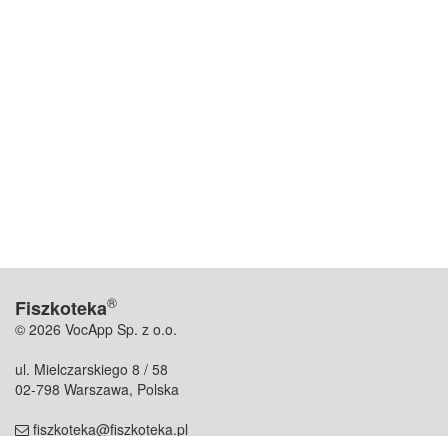
®
Fiszkoteka
© 2026 VocApp Sp. z o.o.
ul. Mielczarskiego 8 / 58
02-798 Warszawa, Polska
fiszkoteka@fiszkoteka.pl