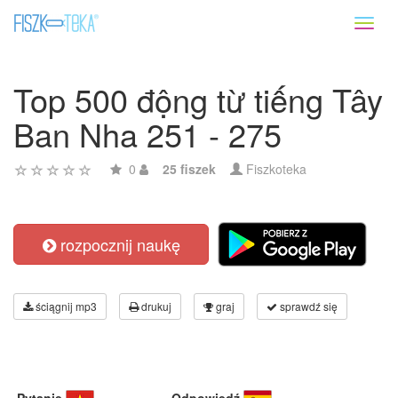
Toggl
naviga
Top 500 động từ tiếng Tây
Ban Nha 251 - 275
0
25 fiszek
Fiszkoteka
rozpocznij naukę
ściągnij mp3
drukuj
graj
sprawdź się