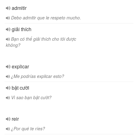
admitir
Debo admitir que le respeto mucho.
giải thích
Bạn có thể giải thích cho tôi được
không?
explicar
¿Me podrías explicar esto?
bật cười
Vì sao bạn bật cười?
reir
¿Por qué te ríes?