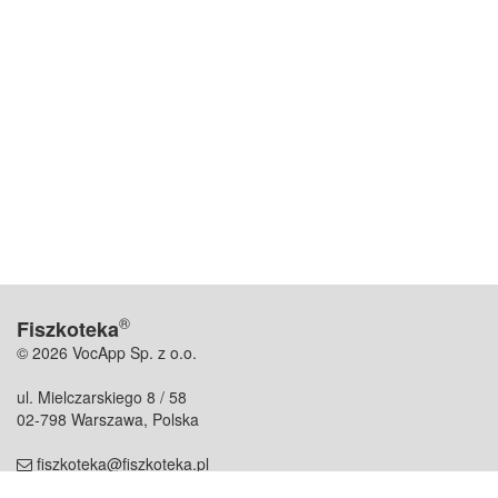
®
Fiszkoteka
© 2026 VocApp Sp. z o.o.
ul. Mielczarskiego 8 / 58
02-798 Warszawa, Polska
fiszkoteka@fiszkoteka.pl