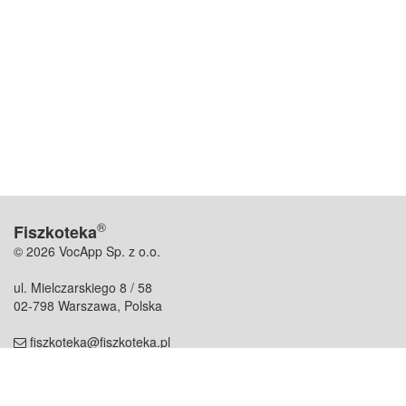
®
Fiszkoteka
© 2026 VocApp Sp. z o.o.
ul. Mielczarskiego 8 / 58
02-798 Warszawa, Polska
fiszkoteka@fiszkoteka.pl
NIP: 951 245 79 19
REGON: 369 727 696