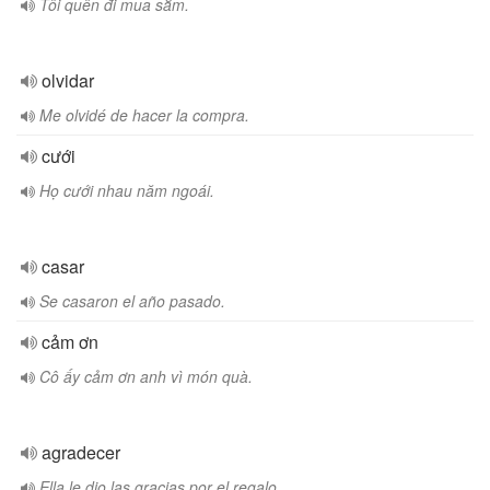
Tôi quên đi mua sắm.
olvidar
Me olvidé de hacer la compra.
cưới
Họ cưới nhau năm ngoái.
casar
Se casaron el año pasado.
cảm ơn
Cô ấy cảm ơn anh vì món quà.
agradecer
Ella le dio las gracias por el regalo.