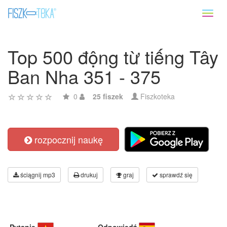
Toggl
naviga
Top 500 động từ tiếng Tây
Ban Nha 351 - 375
0
25 fiszek
Fiszkoteka
rozpocznij naukę
ściągnij mp3
drukuj
graj
sprawdź się