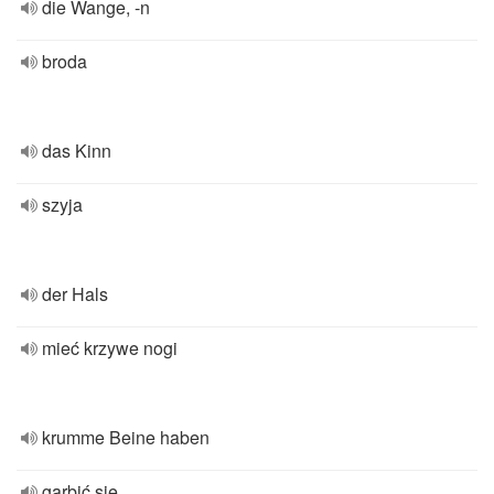
die Wange, -n
broda
das Kinn
szyja
der Hals
mieć krzywe nogi
krumme Beine haben
garbić się