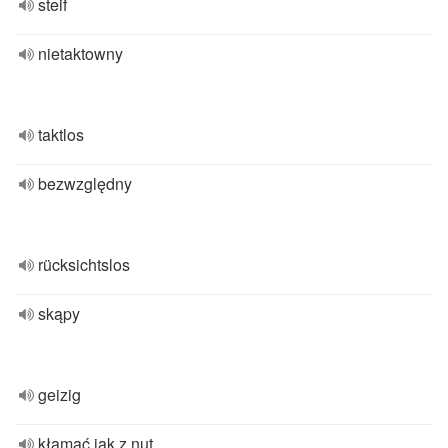
steif
nietaktowny
taktlos
bezwzględny
rücksichtslos
skąpy
geizig
kłamać jak z nut