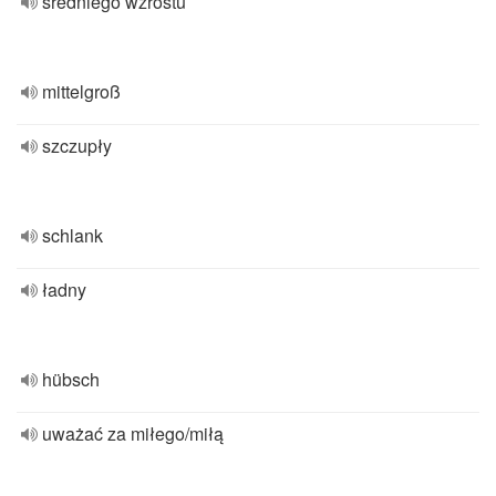
średniego wzrostu
mittelgroß
szczupły
schlank
ładny
hübsch
uważać za miłego/miłą