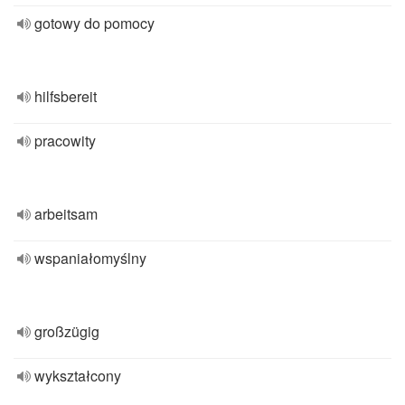
gotowy do pomocy
hilfsbereit
pracowity
arbeitsam
wspaniałomyślny
großzügig
wykształcony