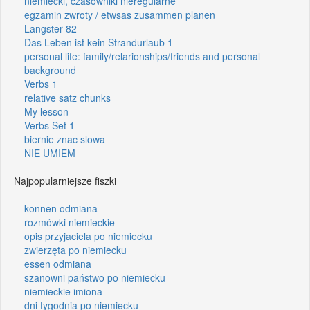
niemiecki, czasowniki nieregularne
egzamin zwroty / etwsas zusammen planen
Langster 82
Das Leben ist kein Strandurlaub 1
personal life: family/relarionships/friends and personal
background
Verbs 1
relative satz chunks
My lesson
Verbs Set 1
biernie znac slowa
NIE UMIEM
Najpopularniejsze fiszki
konnen odmiana
rozmówki niemieckie
opis przyjaciela po niemiecku
zwierzęta po niemiecku
essen odmiana
szanowni państwo po niemiecku
niemieckie imiona
dni tygodnia po niemiecku