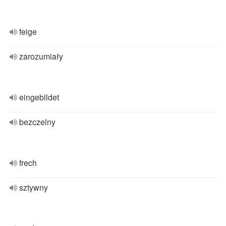
feige
zarozumiały
eingebildet
bezczelny
frech
sztywny