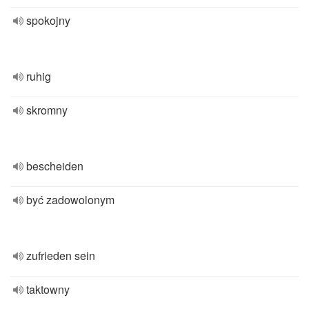
spokojny
ruhig
skromny
bescheiden
być zadowolonym
zufrieden sein
taktowny