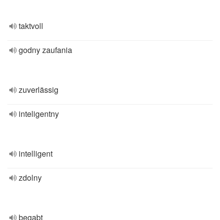
taktvoll
godny zaufania
zuverlässig
inteligentny
intelligent
zdolny
begabt