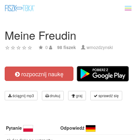
Toggl
naviga
Meine Freudin
0
98 fiszek
wmozdzynski
rozpocznij naukę
ściągnij mp3
drukuj
graj
sprawdź się
Pytanie
Odpowiedź