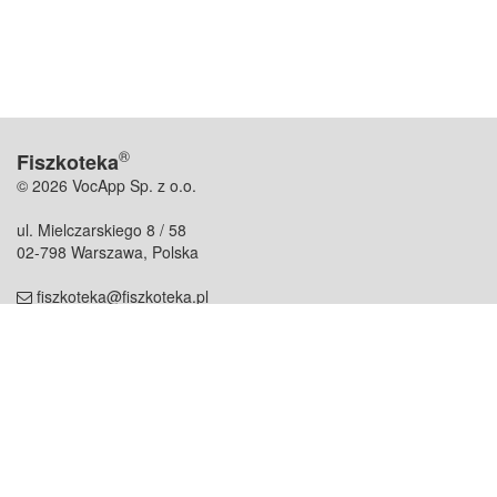
®
Fiszkoteka
© 2026 VocApp Sp. z o.o.
ul. Mielczarskiego 8 / 58
02-798 Warszawa, Polska
fiszkoteka@fiszkoteka.pl
NIP: 951 245 79 19
REGON: 369 727 696