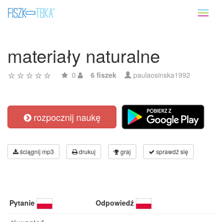
Toggl
naviga
materiały naturalne
0
6 fiszek
paulaosinska1992
rozpocznij naukę
ściągnij mp3
drukuj
graj
sprawdź się
Pytanie
Odpowiedź