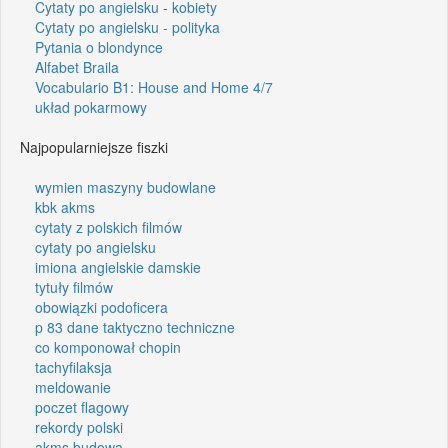
Cytaty po angielsku - kobiety
Cytaty po angielsku - polityka
Pytania o blondynce
Alfabet Braila
Vocabulario B1: House and Home 4/7
układ pokarmowy
Najpopularniejsze fiszki
wymien maszyny budowlane
kbk akms
cytaty z polskich filmów
cytaty po angielsku
imiona angielskie damskie
tytuły filmów
obowiązki podoficera
p 83 dane taktyczno techniczne
co komponował chopin
tachyfilaksja
meldowanie
poczet flagowy
rekordy polski
akms budowa