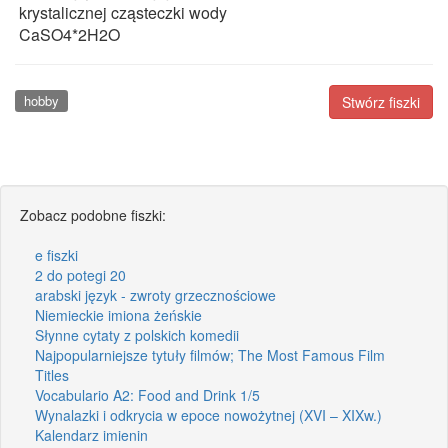
krystalicznej cząsteczki wody
CaSO4*2H2O
hobby
Stwórz fiszki
Zobacz podobne fiszki:
e fiszki
2 do potegi 20
arabski język - zwroty grzecznościowe
Niemieckie imiona żeńskie
Słynne cytaty z polskich komedii
Najpopularniejsze tytuły filmów; The Most Famous Film
Titles
Vocabulario A2: Food and Drink 1/5
Wynalazki i odkrycia w epoce nowożytnej (XVI – XIXw.)
Kalendarz imienin