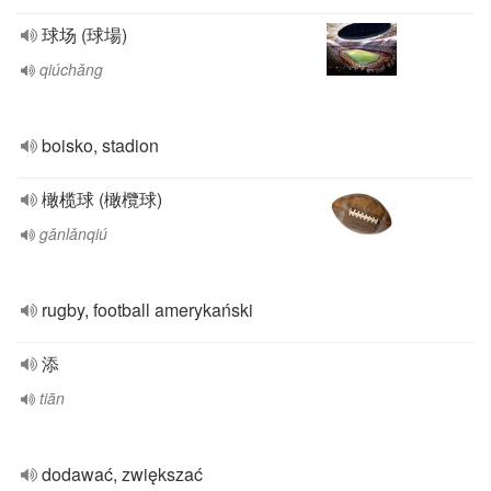
球场 (球場)
qiúchǎng
boisko, stadion
橄榄球 (橄欖球)
gǎnlǎnqiú
rugby, football amerykański
添
tiān
dodawać, zwiększać