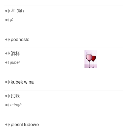
举 (舉)
jǔ
podnosić
酒杯
jiǔbēi
kubek wina
民歌
míngē
pieśni ludowe