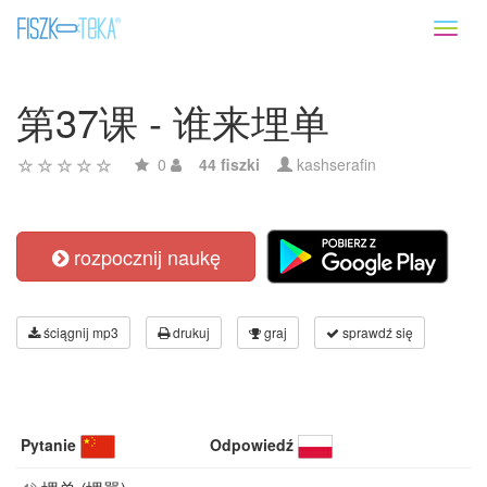
Toggl
naviga
第37课 - 谁来埋单
0
44 fiszki
kashserafin
rozpocznij naukę
ściągnij mp3
drukuj
graj
sprawdź się
Pytanie
Odpowiedź