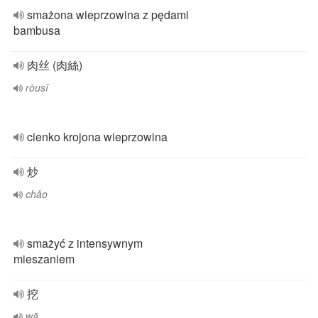
smażona wieprzowina z pędami
bambusa
肉丝 (肉絲)
ròusī
cienko krojona wieprzowina
炒
chǎo
smażyć z intensywnym
mieszaniem
挖
wā