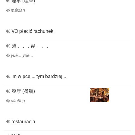
埋单 (埋單)
máidān
VO płacić rachunek
越．．．越．．．
yuè... yuè...
im więcej... tym bardziej...
餐厅 (餐廳)
cāntīng
restauracja