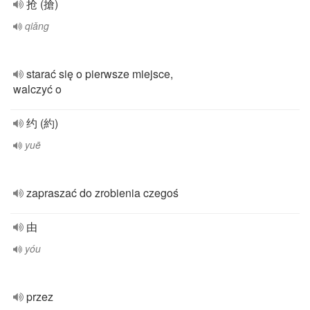
抢 (搶)
qiǎng
starać się o pierwsze miejsce,
walczyć o
约 (約)
yuē
zapraszać do zrobienia czegoś
由
yóu
przez