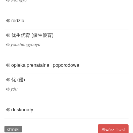
rodzić
优生优育 (優生優育)
yōushēngyōuyù
opieka prenatalna i poporodowa
优 (優)
yōu
doskonały
chiński
Stwórz fiszki