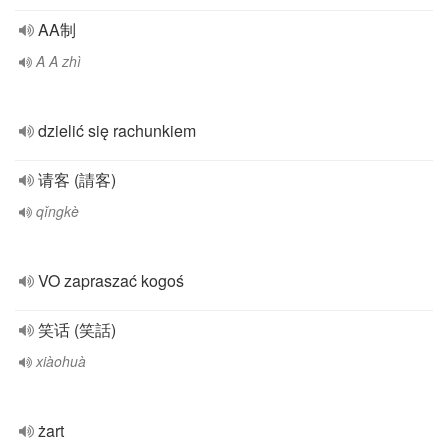
AA制
A A zhì
dzielić się rachunkiem
请客 (請客)
qǐngkè
VO zapraszać kogoś
笑话 (笑話)
xiàohuà
żart