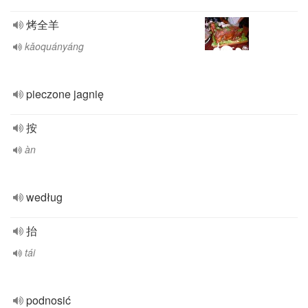
烤全羊
kǎoquányáng
pieczone jagnię
按
àn
według
抬
tái
podnosić