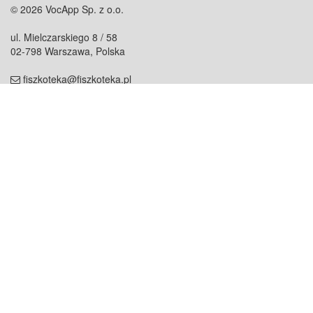
© 2026 VocApp Sp. z o.o.
ul. Mielczarskiego 8 / 58
02-798 Warszawa, Polska
fiszkoteka@fiszkoteka.pl
NIP: 951 245 79 19
REGON: 369 727 696
Kontakt
O firmie
odezwij się do nas
o nas
współpraca
partnerzy
dla prasy
praca