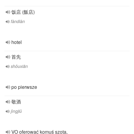
饭店 (飯店)
fàndiàn
hotel
首先
shǒuxiān
po pierwsze
敬酒
jìngjiǔ
VO oferować komuś szota,