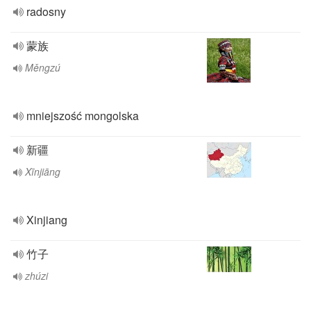
radosny
蒙族
Měngzú
mniejszość mongolska
新疆
Xīnjiāng
Xinjiang
竹子
zhúzi