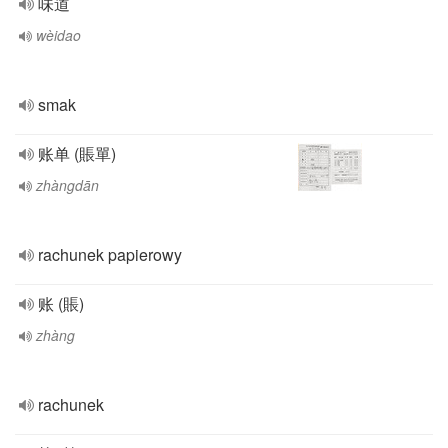
味道
wèidao
smak
账单 (賬單)
zhàngdān
rachunek papierowy
账 (賬)
zhàng
rachunek