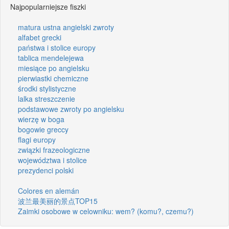
Najpopularniejsze fiszki
matura ustna angielski zwroty
alfabet grecki
państwa i stolice europy
tablica mendelejewa
miesiące po angielsku
pierwiastki chemiczne
środki stylistyczne
lalka streszczenie
podstawowe zwroty po angielsku
wierzę w boga
bogowie greccy
flagi europy
związki frazeologiczne
województwa i stolice
prezydenci polski
Colores en alemán
波兰最美丽的景点TOP15
Zaimki osobowe w celowniku: wem? (komu?, czemu?)