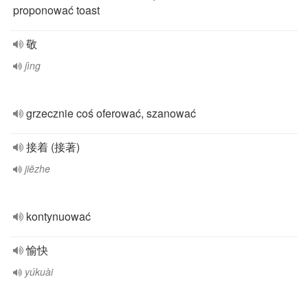
proponować toast
敬
jìng
grzecznie coś oferować, szanować
接着 (接著)
jiēzhe
kontynuować
愉快
yúkuài