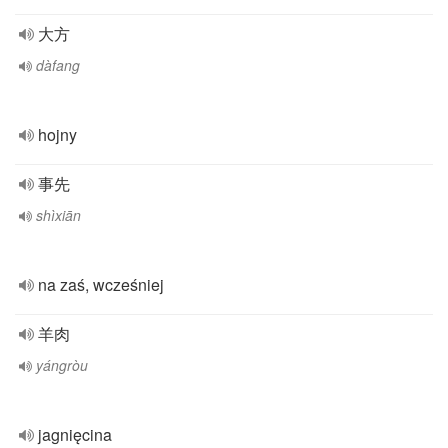
大方
dàfang
hojny
事先
shìxiān
na zaś, wcześniej
羊肉
yángròu
jagnięcina