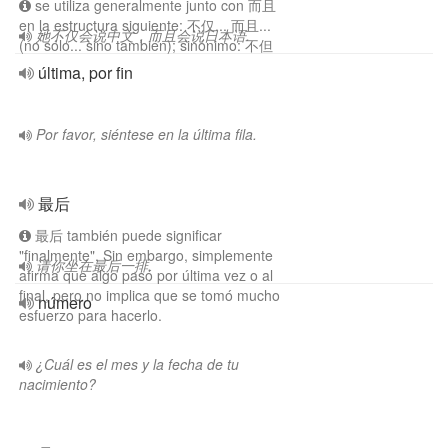
se utiliza generalmente junto con 而且
en la estructura siguiente: 不仅... 而且...
她不仅会说中文，而且会说日本语.
(no sólo... sino también); sinónimo: 不但
última, por fin
Por favor, siéntese en la última fila.
最后
最后 también puede significar
"finalmente". Sin embargo, simplemente
请你坐在最后一排.
afirma que algo pasó por última vez o al
final, pero no implica que se tomó mucho
número
esfuerzo para hacerlo.
¿Cuál es el mes y la fecha de tu
nacimiento?