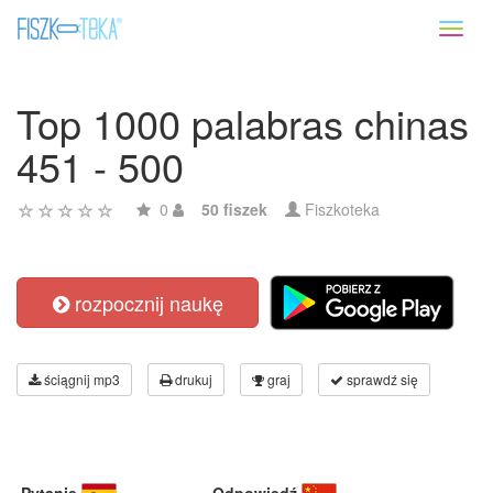
Toggl
naviga
Top 1000 palabras chinas
451 - 500
0
50 fiszek
Fiszkoteka
rozpocznij naukę
ściągnij mp3
drukuj
graj
sprawdź się