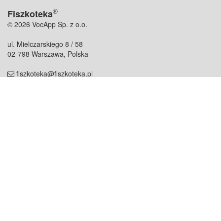
®
Fiszkoteka
© 2026 VocApp Sp. z o.o.
ul. Mielczarskiego 8 / 58
02-798 Warszawa, Polska
fiszkoteka@fiszkoteka.pl
NIP: 951 245 79 19
REGON: 369 727 696
Kontakt
O firmie
odezwij się do nas
o nas
współpraca
partnerzy