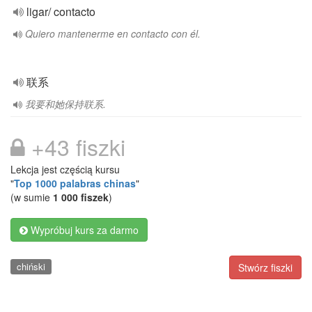
ligar/ contacto
Quiero mantenerme en contacto con él.
联系
我要和她保持联系.
+43 fiszki
Lekcja jest częścią kursu
"
Top 1000 palabras chinas
"
(w sumie
1 000 fiszek
)
Wypróbuj kurs za darmo
chiński
Stwórz fiszki