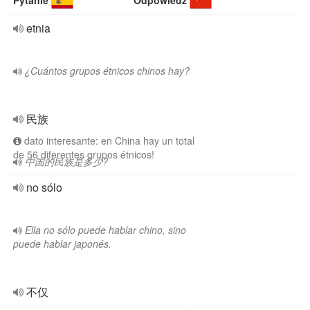
Pytanie
Odpowiedź
etnia
¿Cuántos grupos étnicos chinos hay?
民族
dato interesante: en China hay un total
de 56 diferentes grupos étnicos!
中国的民族是多少?
no sólo
Ella no sólo puede hablar chino, sino
puede hablar japonés.
不仅