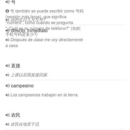
号
号 también se puede escribir como 号码
(versión más larga), que significa
你的生日几月几号?
"número", como cuando se pregunta
"¿Cuál es su número de teléfono?" (你的
directo, inmediato
手机号码是多少?)
Después de clase me voy directamente
a casa.
直接
上课以后我直接回家.
campesino
Los campesinos trabajan en la tierra.
农民
农民在地里干活.