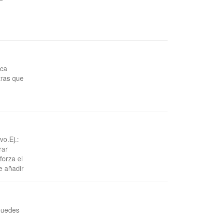
ica
tras que
vo.Ej.:
rar
orza el
e añadir
 puedes