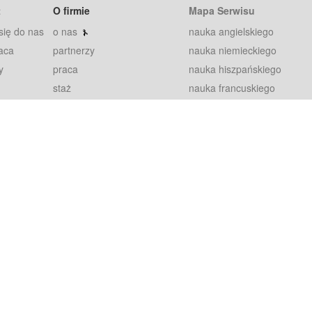
t
O firmie
Mapa Serwisu
się do nas
o nas
nauka angielskiego
aca
partnerzy
nauka niemieckiego
y
praca
nauka hiszpańskiego
staż
nauka francuskiego
blog
nauka rosyjskiego
in
2000+ opinii
nauka norweskiego
petytorów
nauka szwedzkiego
Warunki
fiszki
100% gwarancja
sze pytania
najnowsze lekcje
regulamin
Extra
prywatność i ciasteczka
RODO
plugin