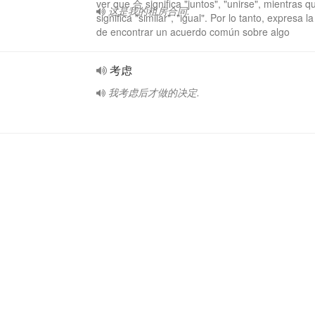
ver que 合 significa "juntos", "unirse", mientras 
这是我的租房合同.
significa "similar", "igual". Por lo tanto, expresa l
de encontrar un acuerdo común sobre algo
考虑
我考虑后才做的决定.