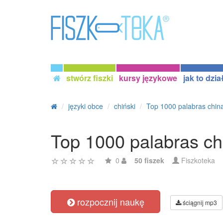
stwórz fiszki
kursy językowe
jak to dzia
języki obce
chiński
Top 1000 palabras chin
Top 1000 palabras ch
0
50 fiszek
Fiszkoteka
rozpocznij naukę
ściągnij mp3