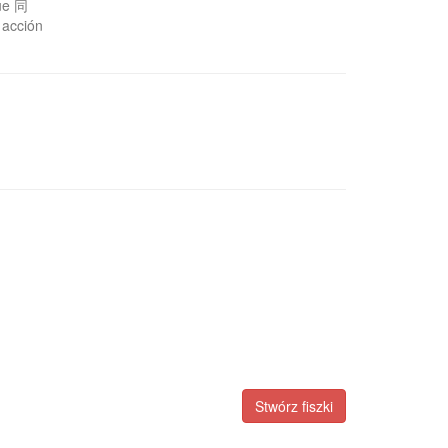
que 同
a acción
Stwórz fiszki