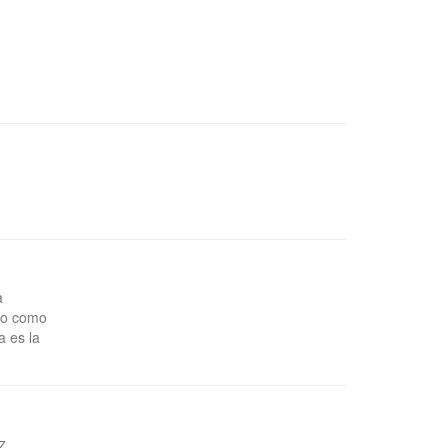
a
nto como
a es la
z