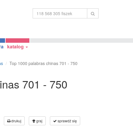
ła
katalog
as
Top 1000 palabras chinas 701 - 750
inas 701 - 750
drukuj
graj
sprawdź się