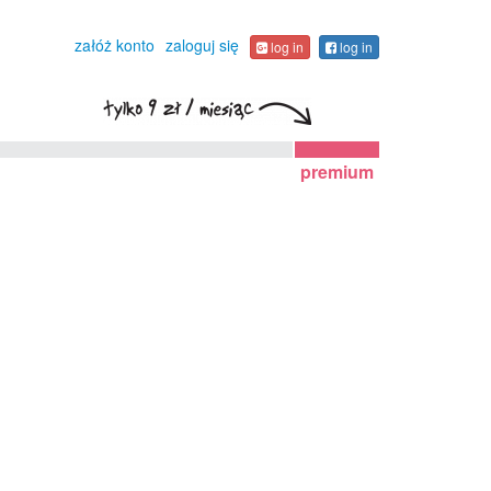
załóż konto
zaloguj się
log in
log in
premium