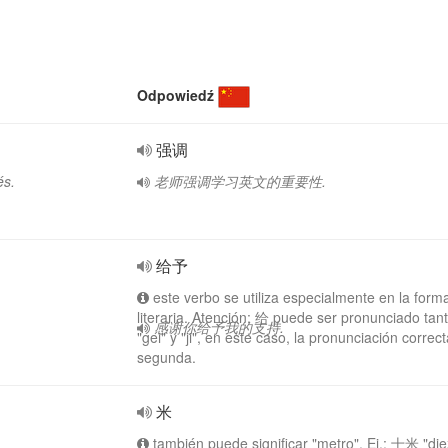
Odpowiedź
强调
és.
老师强调学习英文的重要性.
给予
este verbo se utiliza especialmente en la form
literaria. Atención: 给 puede ser pronunciado ta
感谢你给予我的支持.
"gei" y "ji", en este caso, la pronunciación correct
segunda.
米
también puede significar "metro". Ej.: 十米 "die