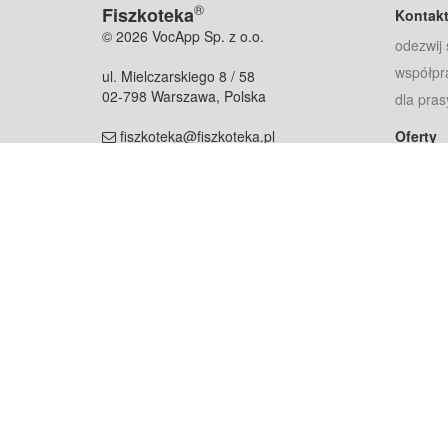
®
Fiszkoteka
Kontak
© 2026 VocApp Sp. z o.o.
odezwij 
współpr
ul. Mielczarskiego 8 / 58
02-798 Warszawa, Polska
dla pras
fiszkoteka@fiszkoteka.pl
Oferty
dla rodz
NIP: 951 245 79 19
dla kore
REGON: 369 727 696
Pomoc
Najczęst