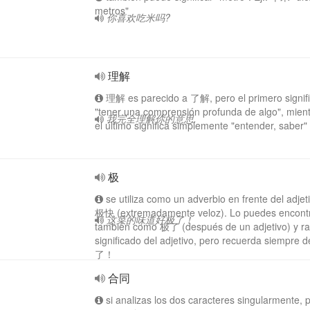
metros"
你喜欢吃米吗?
理解
理解 es parecido a 了解, pero el primero signif
"tener una comprensión profunda de algo", mien
我完全理解你的意思.
el último significa simplemente "entender, saber"
极
se utiliza como un adverbio en frente del adjeti
极快 (extremadamente veloz). Lo puedes encont
这菜的味道好极了！
también como 极了 (después de un adjetivo) y raf
significado del adjetivo, pero recuerda siempre d
了！
合同
si analizas los dos caracteres singularmente,