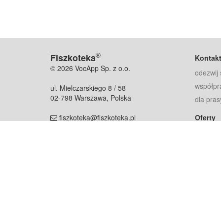
®
Fiszkoteka
Kontak
© 2026 VocApp Sp. z o.o.
odezwij 
współpr
ul. Mielczarskiego 8 / 58
02-798 Warszawa, Polska
dla pras
fiszkoteka@fiszkoteka.pl
Oferty
dla rodz
NIP: 951 245 79 19
dla kore
REGON: 369 727 696
Pomoc
Najczęst