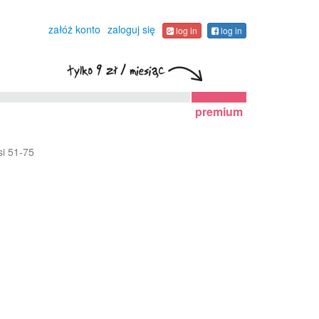
załóż konto
zaloguj się
log in
log in
premium
si 51-75