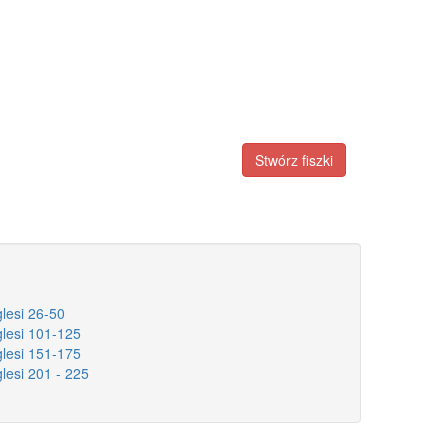
Stwórz fiszki
glesi 26-50
glesi 101-125
glesi 151-175
glesi 201 - 225