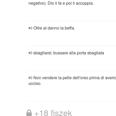
negativo). Dio li fa e poi li accoppia.
Oltre al danno la beffa.
sbagliarsi; bussare alla porta sbagliata
Non vendere la pelle dell'orso prima di averl
ucciso.
+18 fiszek