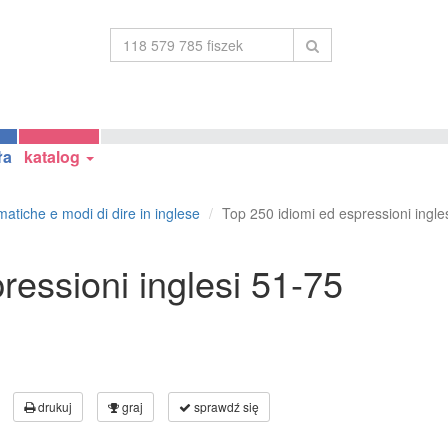
ła
katalog
atiche e modi di dire in inglese
Top 250 idiomi ed espressioni ingle
ressioni inglesi 51-75
drukuj
graj
sprawdź się