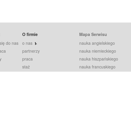
t
O firmie
Mapa Serwisu
się do nas
o nas
nauka angielskiego
aca
partnerzy
nauka niemieckiego
y
praca
nauka hiszpańskiego
staż
nauka francuskiego
blog
nauka rosyjskiego
in
2000+ opinii
nauka norweskiego
petytorów
nauka szwedzkiego
Warunki
fiszki
100% gwarancja
sze pytania
najnowsze lekcje
regulamin
Extra
prywatność i ciasteczka
RODO
plugin