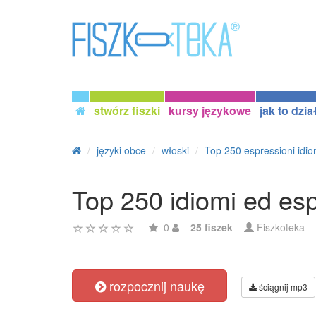
stwórz fiszki
kursy językowe
jak to dzia
języki obce
włoski
Top 250 espressioni idiom
Top 250 idiomi ed esp
0
25 fiszek
Fiszkoteka
rozpocznij naukę
ściągnij mp3