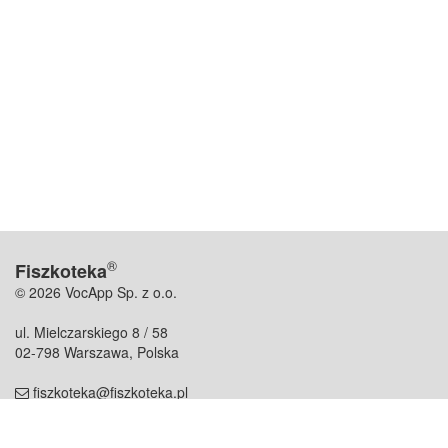
®
Fiszkoteka
© 2026 VocApp Sp. z o.o.
ul. Mielczarskiego 8 / 58
02-798 Warszawa, Polska
fiszkoteka@fiszkoteka.pl
NIP: 951 245 79 19