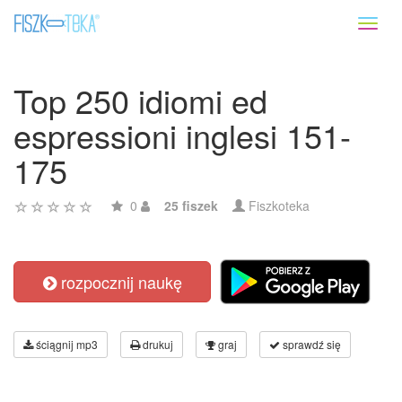
Toggl
naviga
Top 250 idiomi ed
espressioni inglesi 151-
175
0
25 fiszek
Fiszkoteka
rozpocznij naukę
ściągnij mp3
drukuj
graj
sprawdź się