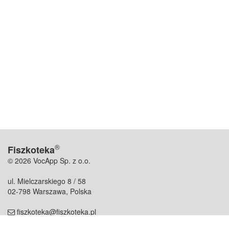
®
Fiszkoteka
© 2026 VocApp Sp. z o.o.
ul. Mielczarskiego 8 / 58
02-798 Warszawa, Polska
fiszkoteka@fiszkoteka.pl