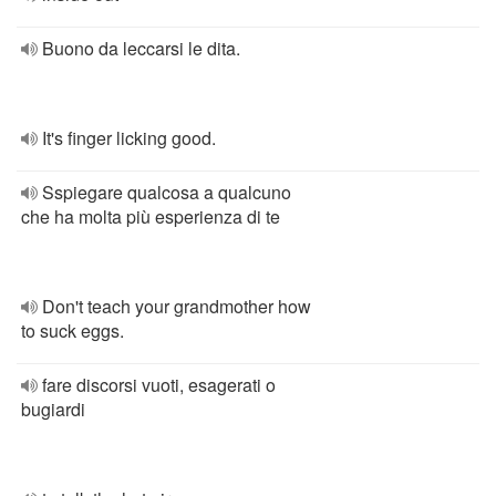
Buono da leccarsi le dita.
It's finger licking good.
Sspiegare qualcosa a qualcuno
che ha molta più esperienza di te
Don't teach your grandmother how
to suck eggs.
fare discorsi vuoti, esagerati o
bugiardi