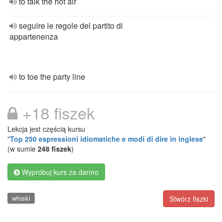
to talk the hot air
seguire le regole del partito di
appartenenza
to toe the party line
+18 fiszek
Lekcja jest częścią kursu
"
Top 250 espressioni idiomatiche e modi di dire in inglese
"
(w sumie
248 fiszek
)
Wypróbuj kurs za darmo
włoski
Stwórz fiszki