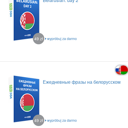
Belarusian: day 2
49 zł
wypróbuj za darmo
Ежедневные фразы на белорусском
49 zł
wypróbuj za darmo