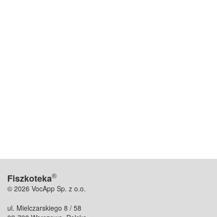
®
Fiszkoteka
© 2026 VocApp Sp. z o.o.
ul. Mielczarskiego 8 / 58