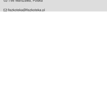
02-798 Warszawa, Polska
fiszkoteka@fiszkoteka.pl
NIP: 951 245 79 19
REGON: 369 727 696
Kontakt
O firmie
odezwij się do nas
o nas
współpraca
partnerzy
dla prasy
praca
staż
Oferty
blog
dla rodzin
2000+ opinii