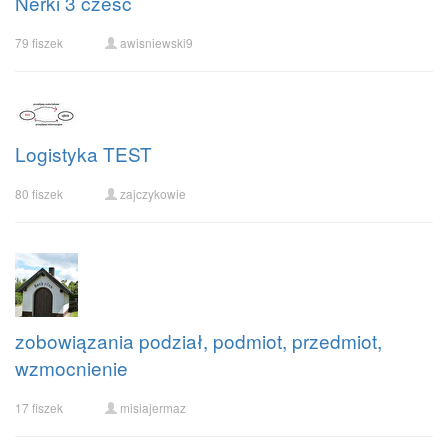
Nerki 3 czesc
79 fiszek
awisniewski9
Logistyka TEST
80 fiszek
zajczykowie
zobowiązania podział, podmiot, przedmiot,
wzmocnienie
17 fiszek
misiajermaz