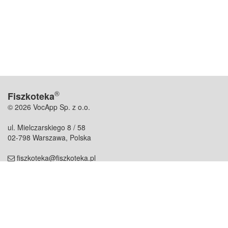
®
Fiszkoteka
© 2026 VocApp Sp. z o.o.
ul. Mielczarskiego 8 / 58
02-798 Warszawa, Polska
fiszkoteka@fiszkoteka.pl
NIP: 951 245 79 19
REGON: 369 727 696