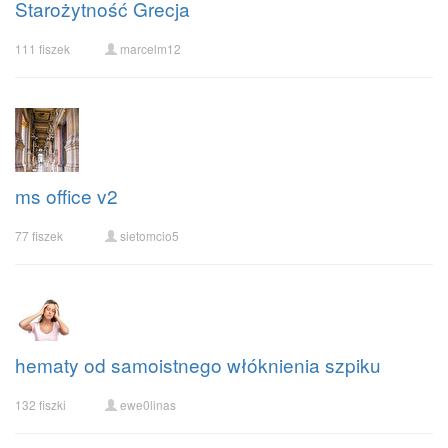
Starożytność Grecja
111 fiszek
marcelm12
ms office v2
77 fiszek
sietomcio5
hematy od samoistnego włóknienia szpiku
132 fiszki
ewe0linas