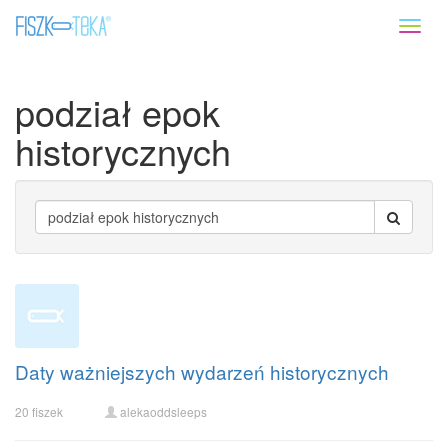
Toggl
naviga
podział epok
historycznych
Daty ważniejszych wydarzeń historycznych
20 fiszek
alekaoddsleeps