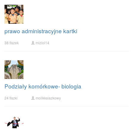
prawo administracyjne kartki
38 fiszek
miziol14
Podziały komórkowe- biologia
24 fiszki
molikksiazkowy