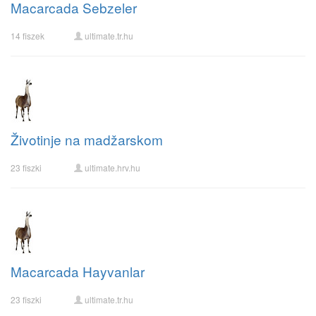
Macarcada Sebzeler
14 fiszek
ultimate.tr.hu
Životinje na madžarskom
23 fiszki
ultimate.hrv.hu
Macarcada Hayvanlar
23 fiszki
ultimate.tr.hu