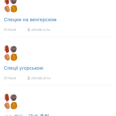
Специи на венгерском
25 fiszek
ultimate.ru.hu
Спеції угорською
25 fiszek
ultimate.uk.hu
ハンガリー語で 香料