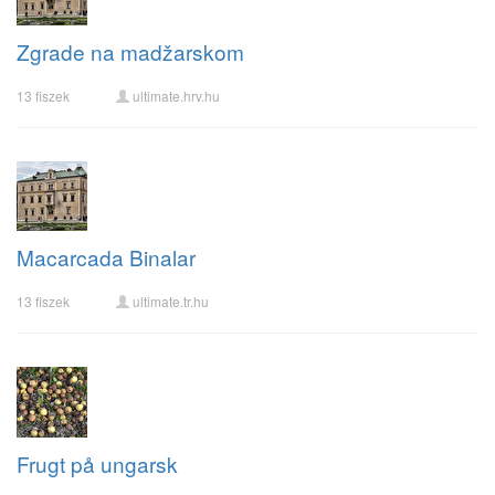
Zgrade na madžarskom
13 fiszek
ultimate.hrv.hu
Macarcada Binalar
13 fiszek
ultimate.tr.hu
Frugt på ungarsk