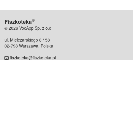
®
Fiszkoteka
© 2026 VocApp Sp. z o.o.
ul. Mielczarskiego 8 / 58
02-798 Warszawa, Polska
fiszkoteka@fiszkoteka.pl
NIP: 951 245 79 19
REGON: 369 727 696
Kontakt
O firmie