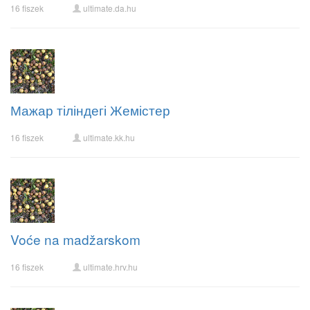
16 fiszek
ultimate.da.hu
Мажар тіліндегі Жемістер
16 fiszek
ultimate.kk.hu
Voće na madžarskom
16 fiszek
ultimate.hrv.hu