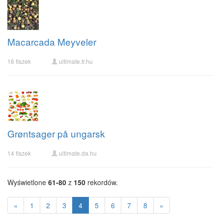
Macarcada Meyveler
16 fiszek
ultimate.tr.hu
Grøntsager på ungarsk
14 fiszek
ultimate.da.hu
Wyświetlone
61-80
z
150
rekordów.
«
1
2
3
4
5
6
7
8
»