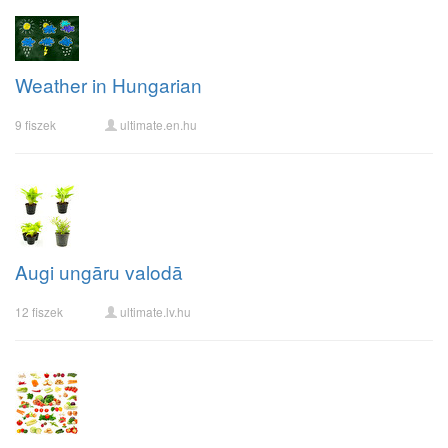
Weather in Hungarian
9 fiszek
ultimate.en.hu
Augi ungāru valodā
12 fiszek
ultimate.lv.hu