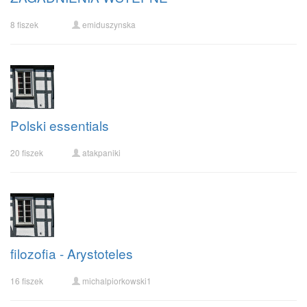
8 fiszek
emiduszynska
Polski essentials
20 fiszek
atakpaniki
filozofia - Arystoteles
16 fiszek
michalpiorkowski1