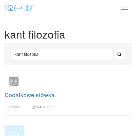
Toggl
naviga
kant filozofia
Dodatkowe słówka.
36 fiszek
w464jhbkjf