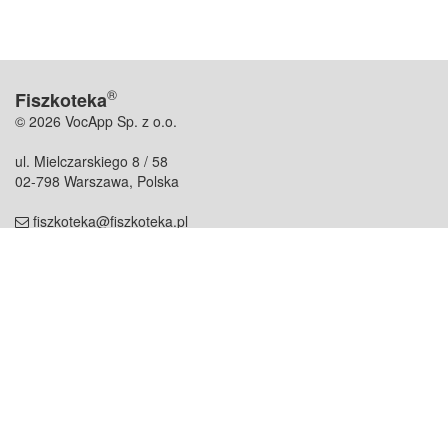
®
Fiszkoteka
© 2026 VocApp Sp. z o.o.
ul. Mielczarskiego 8 / 58
02-798 Warszawa, Polska
fiszkoteka@fiszkoteka.pl
NIP: 951 245 79 19
REGON: 369 727 696