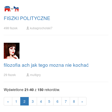
FISZKI POLITYCZNE
498 fiszek
kubagrocholski7
filozofia ach jak tego mozna nie kochać
29 fiszek
multigry
Wyświetlone
21-40
z
150
rekordów.
«
1
2
3
4
5
6
7
8
»