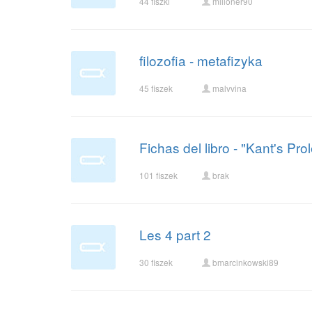
44 fiszki
milioner90
filozofia - metafizyka
45 fiszek
malvvina
Fichas del libro - "Kant's 
101 fiszek
brak
Les 4 part 2
30 fiszek
bmarcinkowski89