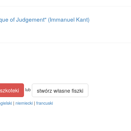
itique of Judgement" (Immanuel Kant)
szkoteki
stwórz własne fiszki
lub
gielski
|
niemiecki
|
francuski