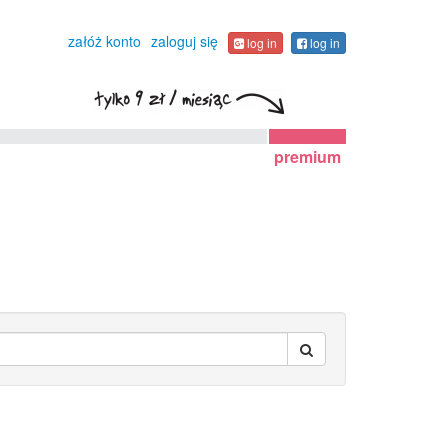
załóż konto
zaloguj się
log in
log in
premium