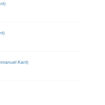
nt)
nt)
mmanuel Kant)