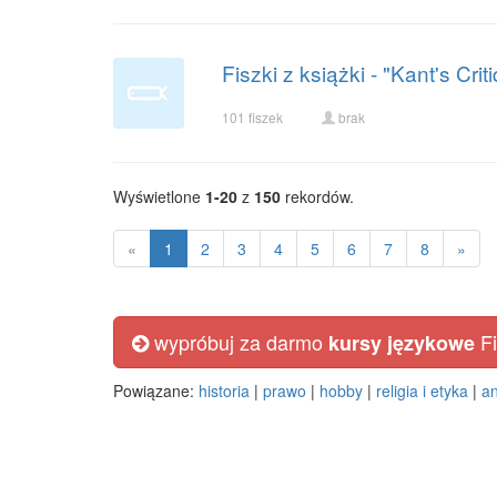
Fiszki z książki - "Kant's Cr
101 fiszek
brak
Wyświetlone
1-20
z
150
rekordów.
«
1
2
3
4
5
6
7
8
»
wypróbuj za darmo
Fi
kursy językowe
Powiązane:
historia
|
prawo
|
hobby
|
religia i etyka
|
an