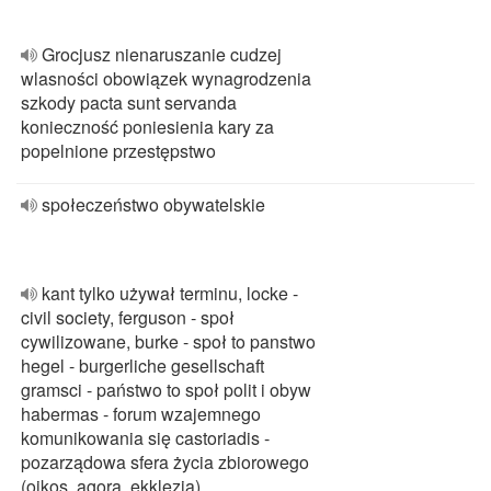
Grocjusz nienaruszanie cudzej
wlasności obowiązek wynagrodzenia
szkody pacta sunt servanda
konieczność poniesienia kary za
popelnione przestępstwo
społeczeństwo obywatelskie
kant tylko używał terminu, locke -
civil society, ferguson - społ
cywilizowane, burke - społ to panstwo
hegel - burgerliche gesellschaft
gramsci - państwo to społ polit i obyw
habermas - forum wzajemnego
komunikowania się castoriadis -
pozarządowa sfera życia zbiorowego
(oikos, agora, ekklezja)