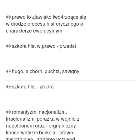
prawo to zjawisko two4rzoące się
w drodze procesu histrorycznego o
charakterze ewolucyjnym
szkoła hist w prawo - przedst
hugo, eichorn, puchta, savigny
szkoła hist - źródła
romantyzm, nacjonalizm,
irracjonalizm, porażka w wojnie z
napoleonem oraz - orgnaniczny
konserwatyzm burke'a - prawo
zwyczajowe - zadanie ustawod -