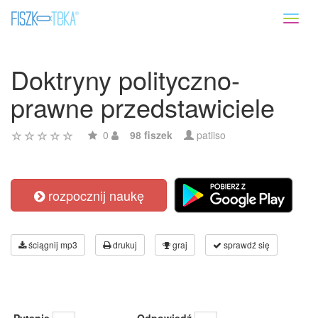
Toggl
naviga
Doktryny polityczno-
prawne przedstawiciele
0
98 fiszek
patiiso
rozpocznij naukę
ściągnij mp3
drukuj
graj
sprawdź się