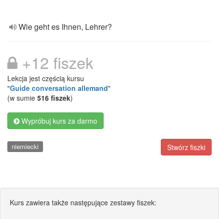
Wie geht es Ihnen, Lehrer?
+12 fiszek
Lekcja jest częścią kursu
"
Guide conversation allemand
"
(w sumie
516 fiszek
)
Wypróbuj kurs za darmo
niemiecki
Stwórz fiszki
Kurs zawiera także następujące zestawy fiszek: