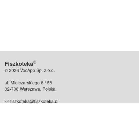
®
Fiszkoteka
© 2026 VocApp Sp. z o.o.
ul. Mielczarskiego 8 / 58
02-798 Warszawa, Polska
fiszkoteka@fiszkoteka.pl
NIP: 951 245 79 19
REGON: 369 727 696