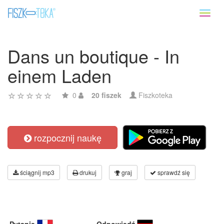
Toggl
naviga
Dans un boutique - In
einem Laden
0
20 fiszek
Fiszkoteka
rozpocznij naukę
ściągnij mp3
drukuj
graj
sprawdź się