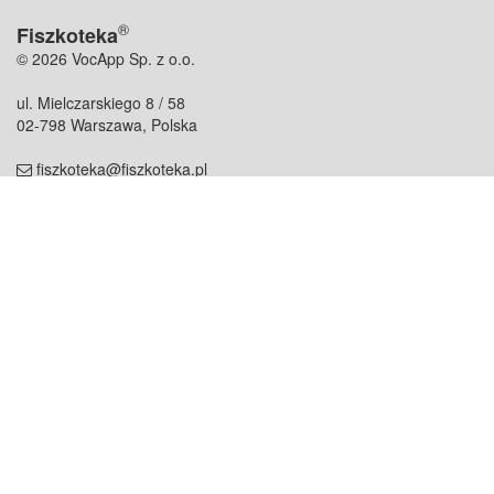
®
Fiszkoteka
© 2026 VocApp Sp. z o.o.
ul. Mielczarskiego 8 / 58
02-798 Warszawa, Polska
fiszkoteka@fiszkoteka.pl
NIP: 951 245 79 19
REGON: 369 727 696
Kontakt
O firmie
odezwij się do nas
o nas
współpraca
partnerzy