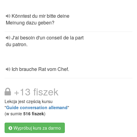
Könntest du mir bitte deine
Meinung dazu geben?
J'ai besoin d'un conseil de la part
du patron.
Ich brauche Rat vom Chef.
+13 fiszek
Lekcja jest częścią kursu
"
Guide conversation allemand
"
(w sumie
516 fiszek
)
Wypróbuj kurs za darmo