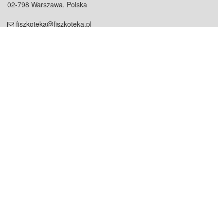
02-798 Warszawa, Polska
fiszkoteka@fiszkoteka.pl
NIP: 951 245 79 19
REGON: 369 727 696
Kontakt
O firmie
odezwij się do nas
o nas
współpraca
partnerzy
dla prasy
praca
staż
Oferty
blog
dla rodzin
2000+ opinii