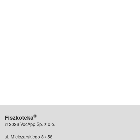
®
Fiszkoteka
© 2026 VocApp Sp. z o.o.
ul. Mielczarskiego 8 / 58