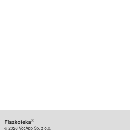
®
Fiszkoteka
© 2026 VocApp Sp. z o.o.