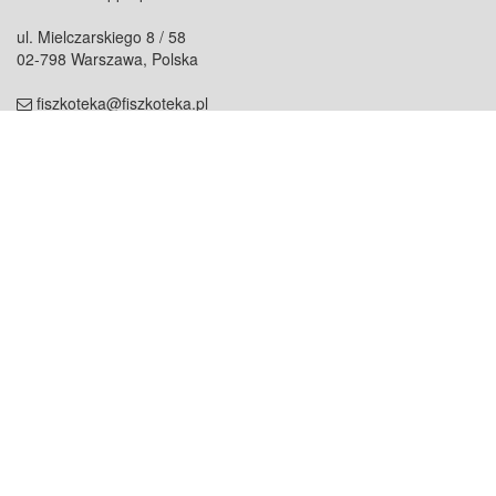
ul. Mielczarskiego 8 / 58
02-798 Warszawa, Polska
fiszkoteka@fiszkoteka.pl
NIP: 951 245 79 19
REGON: 369 727 696
Kontakt
O firmie
odezwij się do nas
o nas
współpraca
partnerzy
dla prasy
praca
staż
Oferty