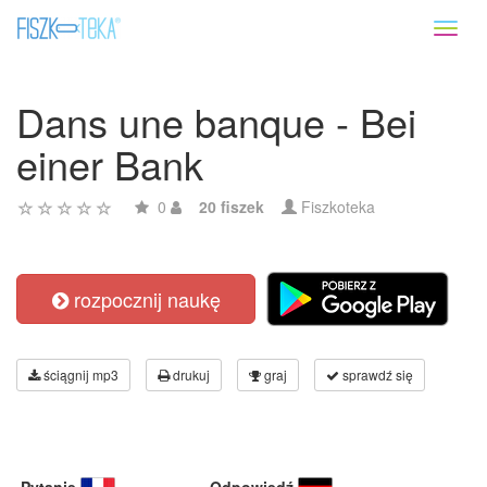
Toggl
naviga
Dans une banque - Bei
einer Bank
0
20 fiszek
Fiszkoteka
rozpocznij naukę
ściągnij mp3
drukuj
graj
sprawdź się