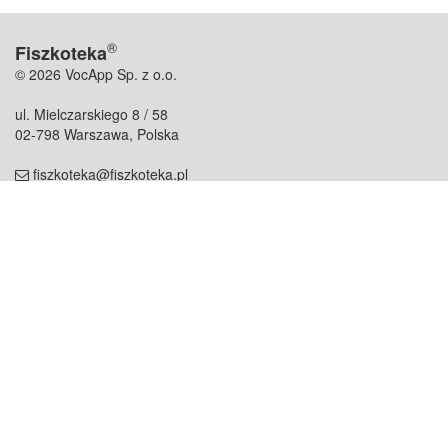
®
Fiszkoteka
© 2026 VocApp Sp. z o.o.
ul. Mielczarskiego 8 / 58
02-798 Warszawa, Polska
fiszkoteka@fiszkoteka.pl
NIP: 951 245 79 19
REGON: 369 727 696
Kontakt
O firmie
odezwij się do nas
o nas