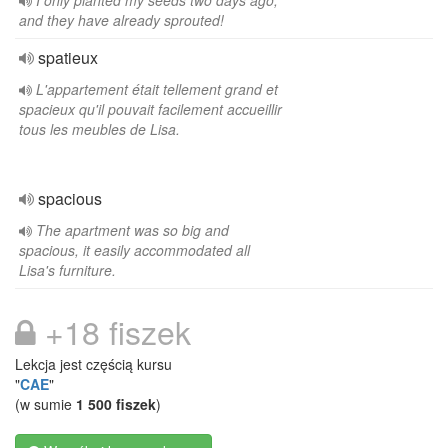
I only planted my seeds two days ago,
and they have already sprouted!
spatieux
L'appartement était tellement grand et
spacieux qu'il pouvait facilement accueillir
tous les meubles de Lisa.
spacious
The apartment was so big and
spacious, it easily accommodated all
Lisa's furniture.
+18 fiszek
Lekcja jest częścią kursu
"
CAE
"
(w sumie
1 500 fiszek
)