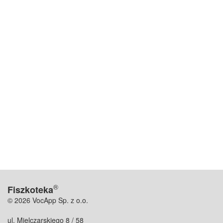
®
Fiszkoteka
© 2026 VocApp Sp. z o.o.
ul. Mielczarskiego 8 / 58