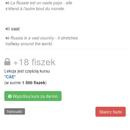
La Russie est un vaste pays - elle
s'étend à l'autre bout du monde.
vast
Russia is a vast country - it stretches
halfway around the world.
+18 fiszek
Lekcja jest częścią kursu
"
CAE
"
(w sumie
1 500 fiszek
)
Wypróbuj kurs za darmo
francuski
Stwórz fiszki