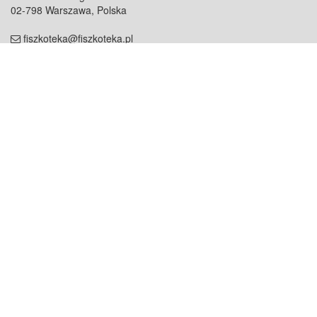
02-798 Warszawa, Polska
fiszkoteka@fiszkoteka.pl
NIP: 951 245 79 19
REGON: 369 727 696
Kontakt
O firmie
odezwij się do nas
o nas
współpraca
partnerzy
dla prasy
praca
staż
Oferty
blog
dla rodzin