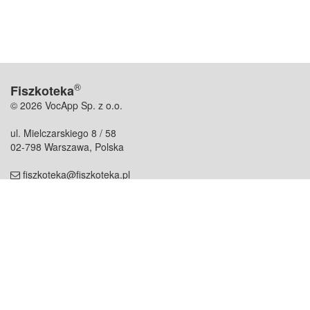
®
Fiszkoteka
© 2026 VocApp Sp. z o.o.
ul. Mielczarskiego 8 / 58
02-798 Warszawa, Polska
fiszkoteka@fiszkoteka.pl
NIP: 951 245 79 19
REGON: 369 727 696