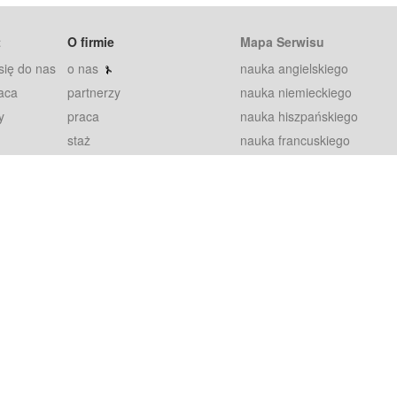
t
O firmie
Mapa Serwisu
się do nas
o nas
nauka angielskiego
aca
partnerzy
nauka niemieckiego
y
praca
nauka hiszpańskiego
staż
nauka francuskiego
blog
nauka rosyjskiego
in
2000+ opinii
nauka norweskiego
petytorów
nauka szwedzkiego
Warunki
fiszki
100% gwarancja
sze pytania
najnowsze lekcje
regulamin
Extra
prywatność i ciasteczka
RODO
plugin