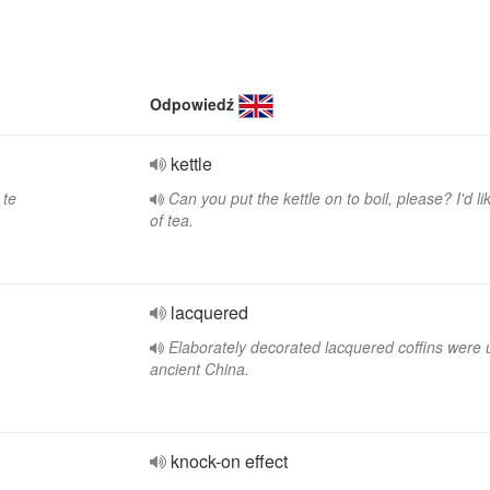
Odpowiedź
kettle
 te
Can you put the kettle on to boil, please? I'd li
of tea.
lacquered
Elaborately decorated lacquered coffins were 
ancient China.
knock-on effect