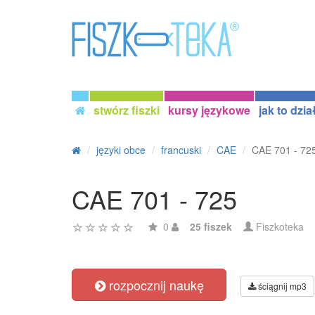
stwórz fiszki
kursy językowe
jak to dzia
języki obce
francuski
CAE
CAE 701 - 72
CAE 701 - 725
0
25 fiszek
Fiszkoteka
rozpocznij naukę
ściągnij mp3