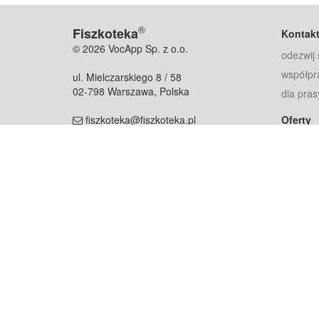
®
Fiszkoteka
Kontak
© 2026 VocApp Sp. z o.o.
odezwij 
współpr
ul. Mielczarskiego 8 / 58
02-798 Warszawa, Polska
dla pras
fiszkoteka@fiszkoteka.pl
Oferty
dla rodz
NIP: 951 245 79 19
dla kore
REGON: 369 727 696
Pomoc
Najczęst