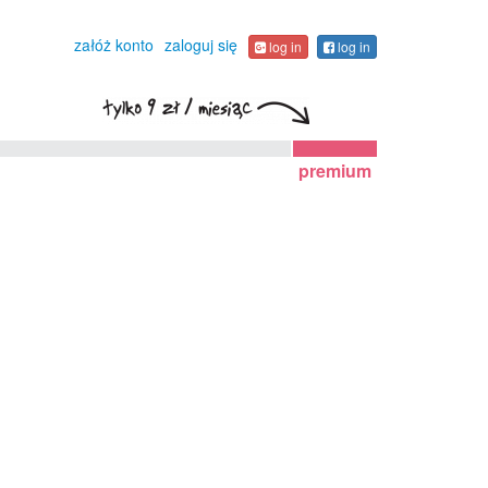
załóż konto
zaloguj się
log in
log in
premium