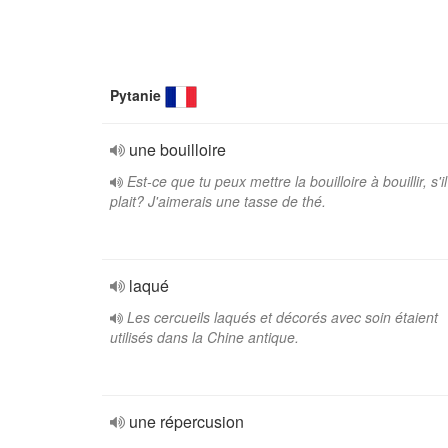
Pytanie
une bouilloire
Est-ce que tu peux mettre la bouilloire à bouillir, s'il
plait? J'aimerais une tasse de thé.
laqué
Les cercueils laqués et décorés avec soin étaient
utilisés dans la Chine antique.
une répercusion