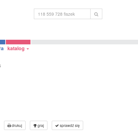
ła
katalog
5
drukuj
graj
sprawdź się