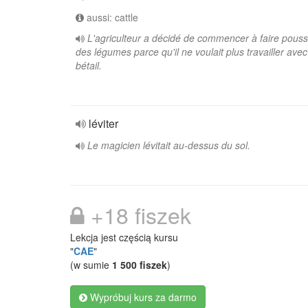
aussi: cattle
L'agriculteur a décidé de commencer à faire pouss
des légumes parce qu'il ne voulait plus travailler avec
bétail.
léviter
Le magicien lévitait au-dessus du sol.
+18 fiszek
Lekcja jest częścią kursu
"
CAE
"
(w sumie
1 500 fiszek
)
Wypróbuj kurs za darmo