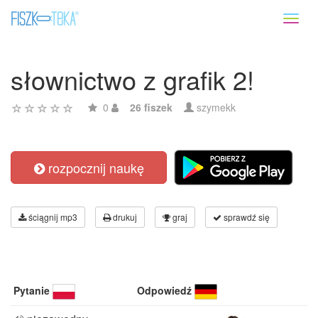
Toggl
naviga
słownictwo z grafik 2!
0
26 fiszek
szymekk
rozpocznij naukę
ściągnij mp3
drukuj
graj
sprawdź się
Pytanie
Odpowiedź