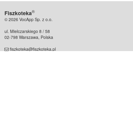
®
Fiszkoteka
© 2026 VocApp Sp. z o.o.
ul. Mielczarskiego 8 / 58
02-798 Warszawa, Polska
fiszkoteka@fiszkoteka.pl
NIP: 951 245 79 19
REGON: 369 727 696
Kontakt
O firmie
odezwij się do nas
o nas