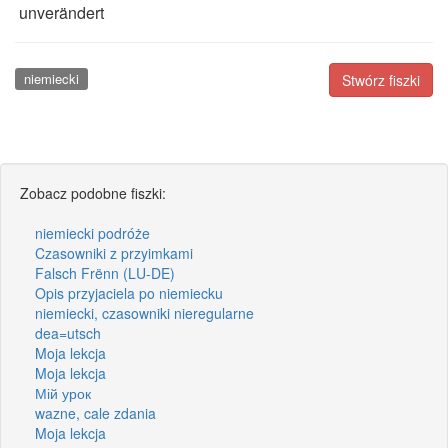
unverändert
niemiecki
Stwórz fiszki
Zobacz podobne fiszki:
niemiecki podróże
Czasowniki z przyimkami
Falsch Frënn (LU-DE)
Opis przyjaciela po niemiecku
niemiecki, czasowniki nieregularne
dea=utsch
Moja lekcja
Moja lekcja
Мій урок
wazne, cale zdania
Moja lekcja