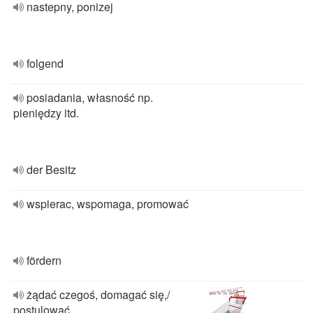
nastepny, ponizej
folgend
posiadania, własność np.
pieniędzy itd.
der Besitz
wspierac, wspomaga, promować
fördern
żądać czegoś, domagać się,/
postulować