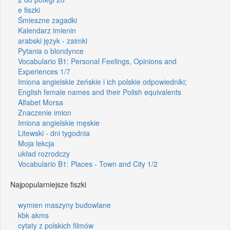
e fiszki
Śmieszne zagadki
Kalendarz imienin
arabski język - zaimki
Pytania o blondynce
Vocabulario B1: Personal Feelings, Opinions and
Experiences 1/7
Imiona angielskie żeńskie i ich polskie odpowiedniki;
English female names and their Polish equivalents
Alfabet Morsa
Znaczenie imion
Imiona angielskie męskie
Litewski - dni tygodnia
Moja lekcja
układ rozrodczy
Vocabulario B1: Places - Town and City 1/2
Najpopularniejsze fiszki
wymien maszyny budowlane
kbk akms
cytaty z polskich filmów