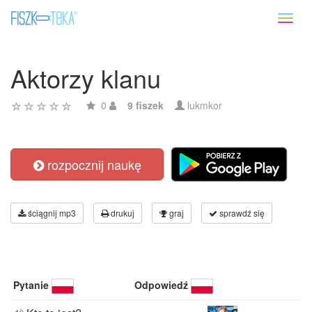
Toggl
naviga
Aktorzy klanu
0
9 fiszek
lukmkor
rozpocznij naukę
ściągnij mp3
drukuj
graj
sprawdź się
Pytanie
Odpowiedź