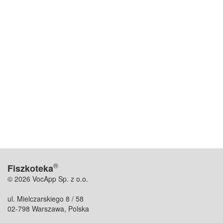
®
Fiszkoteka
© 2026 VocApp Sp. z o.o.
ul. Mielczarskiego 8 / 58
02-798 Warszawa, Polska