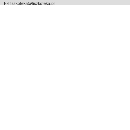
fiszkoteka@fiszkoteka.pl
NIP: 951 245 79 19
REGON: 369 727 696
Kontakt
O firmie
odezwij się do nas
o nas
współpraca
partnerzy
dla prasy
praca
staż
Oferty
blog
dla rodzin
2000+ opinii
dla korepetytorów
Warunki