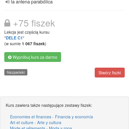
la antena parabólica
+75 fiszek
Lekcja jest częścią kursu
"
DELE C1
"
(w sumie
1 067 fiszek
)
Wypróbuj kurs za darmo
hiszpański
Stwórz fiszki
Kurs zawiera także następujące zestawy fiszek:
Economies et finances - Financia y economía
Art et culture - Arte y cultura
Mode et vêtements - Moda y ropa