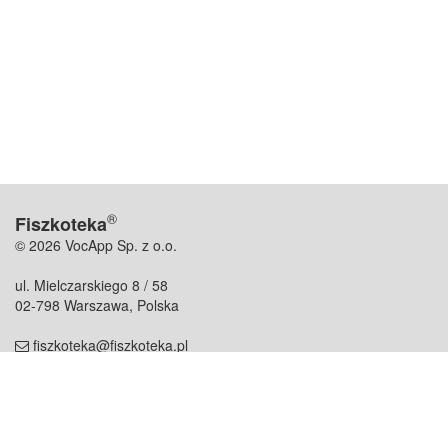
®
Fiszkoteka
© 2026 VocApp Sp. z o.o.
ul. Mielczarskiego 8 / 58
02-798 Warszawa, Polska
fiszkoteka@fiszkoteka.pl
NIP: 951 245 79 19
REGON: 369 727 696