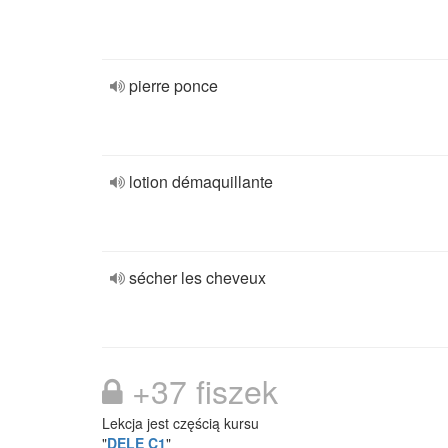
pierre ponce
lotion démaquillante
sécher les cheveux
+37 fiszek
Lekcja jest częścią kursu
"
DELE C1
"