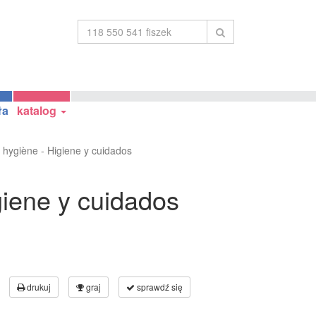
ła
katalog
t hygiène - Higiene y cuidados
giene y cuidados
drukuj
graj
sprawdź się