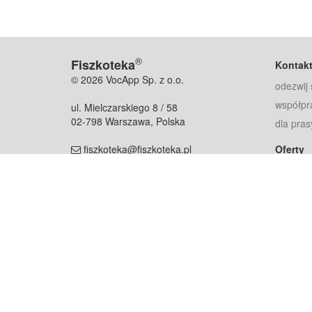
®
Fiszkoteka
Kontak
© 2026 VocApp Sp. z o.o.
odezwij 
współpr
ul. Mielczarskiego 8 / 58
02-798 Warszawa, Polska
dla pras
fiszkoteka@fiszkoteka.pl
Oferty
dla rodz
NIP: 951 245 79 19
dla kore
REGON: 369 727 696
Pomoc
Najczęst