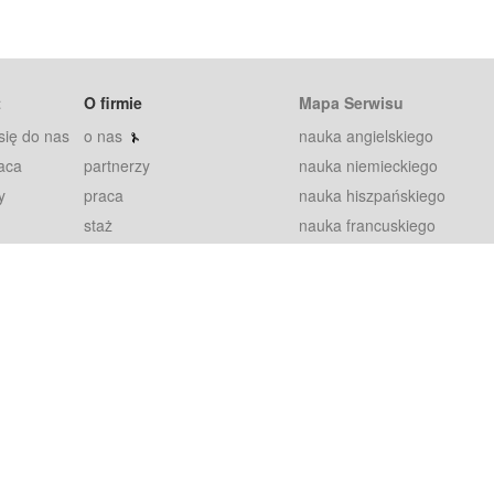
t
O firmie
Mapa Serwisu
się do nas
o nas
nauka angielskiego
aca
partnerzy
nauka niemieckiego
y
praca
nauka hiszpańskiego
staż
nauka francuskiego
blog
nauka rosyjskiego
in
2000+ opinii
nauka norweskiego
petytorów
nauka szwedzkiego
Warunki
fiszki
100% gwarancja
sze pytania
najnowsze lekcje
regulamin
Extra
prywatność i ciasteczka
RODO
plugin