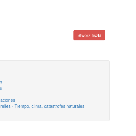
Stwórz fiszki
ón
a
elaciones
elles - Tiempo, clima, catastrofes naturales