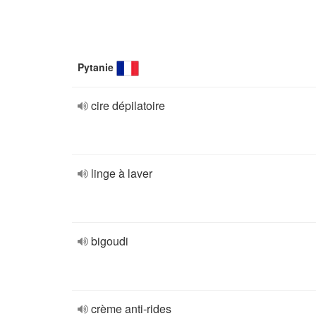
Pytanie
cire dépilatoire
linge à laver
bigoudi
crème anti-rides