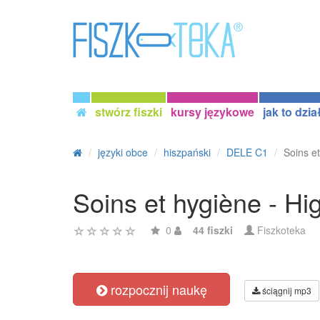
stwórz fiszki
kursy językowe
jak to dzia
języki obce
hiszpański
DELE C1
Soins e
Soins et hygiène - Hi
0
44 fiszki
Fiszkoteka
rozpocznij naukę
ściągnij mp3