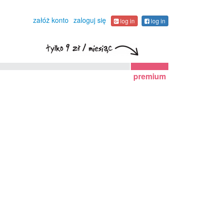
załóż konto
zaloguj się
log in
log in
premium