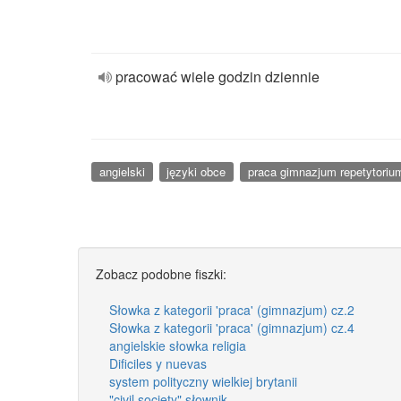
pracować wiele godzin dziennie
angielski
języki obce
praca gimnazjum repetytorium
Zobacz podobne fiszki:
Słowka z kategorii 'praca' (gimnazjum) cz.2
Słowka z kategorii 'praca' (gimnazjum) cz.4
angielskie słowka religia
Dificiles y nuevas
system polityczny wielkiej brytanii
"civil society" słownik