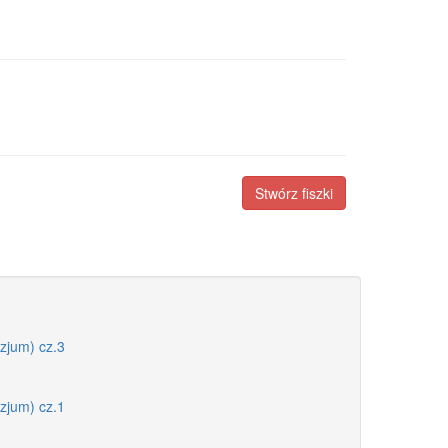
Stwórz fiszki
azjum) cz.3
azjum) cz.1