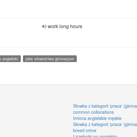
work long hours
 angielski
jobs słownictwo gimnazjum
Słowka z kategorii 'praca' (gimn
common collocations
Imiona angielskie męskie
Słowka z kategorii 'praca' (gimn
breed crime
Liczebniki po angielsku