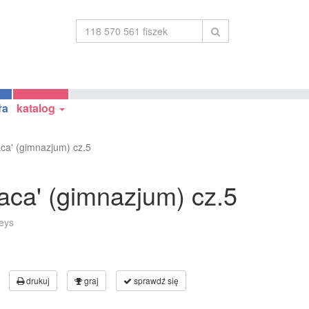
ła
katalog
aca' (gimnazjum) cz.5
raca' (gimnazjum) cz.5
eys
drukuj
graj
sprawdź się