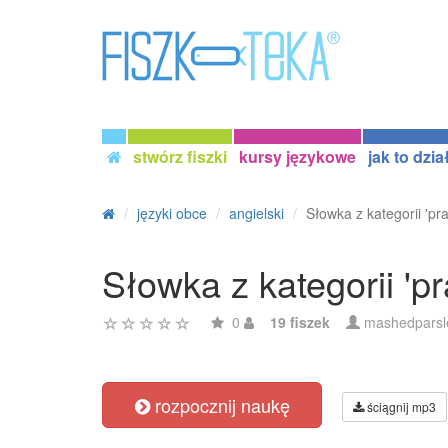
stwórz fiszki
kursy językowe
jak to dzia
języki obce
angielski
Słowka z kategorii 'pr
Słowka z kategorii 'p
0
19 fiszek
mashedparsl
rozpocznij naukę
ściągnij mp3