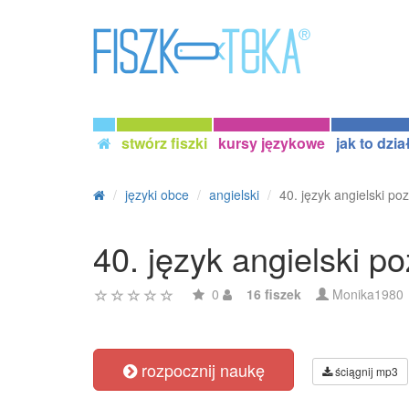
stwórz fiszki
kursy językowe
jak to dzia
języki obce
angielski
40. język angielski po
40. język angielski 
0
16 fiszek
Monika1980
rozpocznij naukę
ściągnij mp3