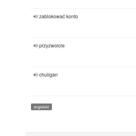
zablokować konto
przyzwoicie
chuligan
angielski