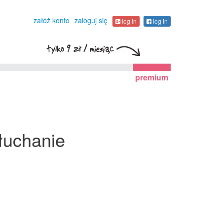
załóż konto
zaloguj się
log in
log in
premium
łuchanie