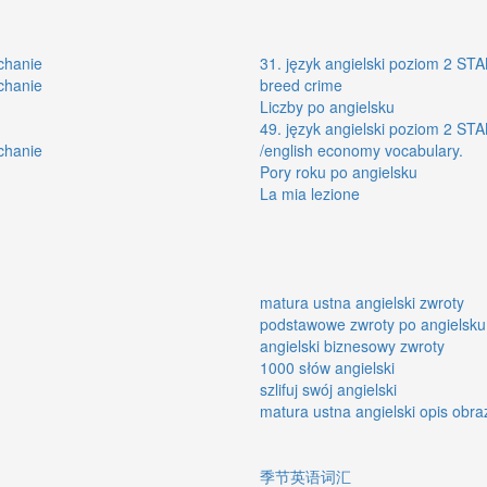
chanie
31. język angielski poziom 2 STA
chanie
breed crime
Liczby po angielsku
49. język angielski poziom 2 STA
chanie
/english economy vocabulary.
Pory roku po angielsku
La mia lezione
matura ustna angielski zwroty
podstawowe zwroty po angielsku
angielski biznesowy zwroty
1000 słów angielski
szlifuj swój angielski
matura ustna angielski opis obra
季节英语词汇