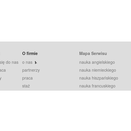
t
O firmie
Mapa Serwisu
się do nas
o nas
nauka angielskiego
aca
partnerzy
nauka niemieckiego
y
praca
nauka hiszpańskiego
staż
nauka francuskiego
blog
nauka rosyjskiego
in
2000+ opinii
nauka norweskiego
petytorów
nauka szwedzkiego
Warunki
fiszki
100% gwarancja
sze pytania
najnowsze lekcje
regulamin