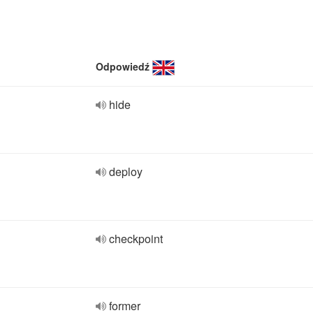
Odpowiedź
hide
deploy
checkpoint
former