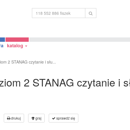
ła
katalog
ziom 2 STANAG czytanie i słu...
poziom 2 STANAG czytanie i s
drukuj
graj
sprawdź się