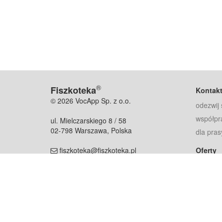
®
Fiszkoteka
Kontak
© 2026 VocApp Sp. z o.o.
odezwij 
współpr
ul. Mielczarskiego 8 / 58
02-798 Warszawa, Polska
dla pras
fiszkoteka@fiszkoteka.pl
Oferty
dla rodz
NIP: 951 245 79 19
dla kore
REGON: 369 727 696
Pomoc
Najczęst