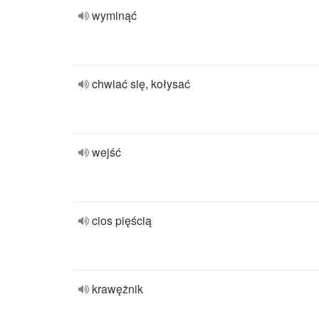
wyminąć
chwiać się, kołysać
wejść
cios pięścią
krawężnik