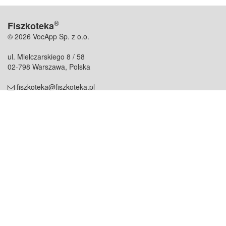
®
Fiszkoteka
© 2026 VocApp Sp. z o.o.
ul. Mielczarskiego 8 / 58
02-798 Warszawa, Polska
fiszkoteka@fiszkoteka.pl
NIP: 951 245 79 19
REGON: 369 727 696
Kontakt
O firmie
odezwij się do nas
o nas