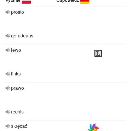
Pytanie
Odpowiedź
prosto
geradeaus
lewo
links
prawo
rechts
skręcać