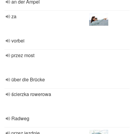
an der Ampel
za
vorbei
przez most
über die Brücke
ścierzka rowerowa
Radweg
przez jezdnię