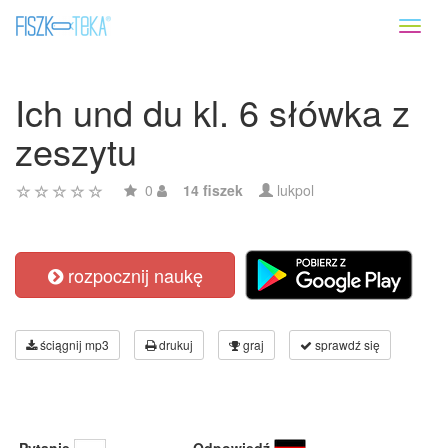
Toggl
naviga
Ich und du kl. 6 słówka z
zeszytu
0
14 fiszek
lukpol
rozpocznij naukę
ściągnij mp3
drukuj
graj
sprawdź się