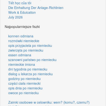
Tiết học của tôi
Die Einhaltung Der Anlage-Richlinien
Work & Eduication
July 2026
Najpopularniejsze fiszki
konnen odmiana
rozmówki niemieckie
opis przyjaciela po niemiecku
zwierzęta po niemiecku
essen odmiana
szanowni państwo po niemiecku
niemieckie imiona
dni tygodnia po niemiecku
dialog u lekarza po niemiecku
godziny po niemiecku
części ciała niemiecki
opis dnia po niemiecku
owoce po niemiecku
Zaimki osobowe w celowniku: wem? (komu?, czemu?)