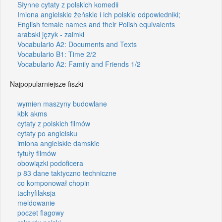
Słynne cytaty z polskich komedii
Imiona angielskie żeńskie i ich polskie odpowiedniki;
English female names and their Polish equivalents
arabski język - zaimki
Vocabulario A2: Documents and Texts
Vocabulario B1: Time 2/2
Vocabulario A2: Family and Friends 1/2
Najpopularniejsze fiszki
wymien maszyny budowlane
kbk akms
cytaty z polskich filmów
cytaty po angielsku
imiona angielskie damskie
tytuły filmów
obowiązki podoficera
p 83 dane taktyczno techniczne
co komponował chopin
tachyfilaksja
meldowanie
poczet flagowy