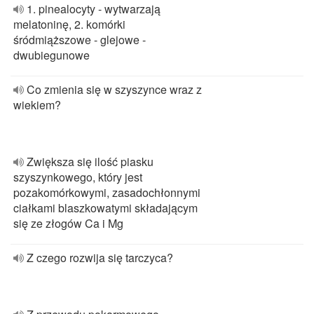
1. pinealocyty - wytwarzają
melatoninę, 2. komórki
śródmiąższowe - glejowe -
dwubiegunowe
Co zmienia się w szyszynce wraz z
wiekiem?
Zwiększa się ilość piasku
szyszynkowego, który jest
pozakomórkowymi, zasadochłonnymi
ciałkami blaszkowatymi składającym
się ze złogów Ca i Mg
Z czego rozwija się tarczyca?