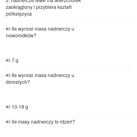
2. nadnercze lewe ma wierzchołek
zaokrąglony i przybiera kształt
półksięzyca
Ile wynosi masa nadnerczy u
noworodków?
7 g
Ile wynosi masa nadnerczy u
dorosłych?
10-18 g
Ile masy nadnerczy to rdzeń?