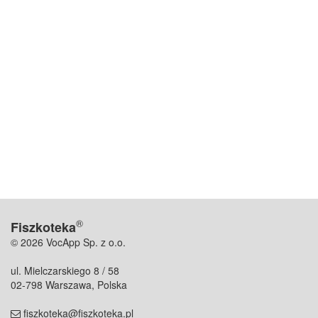
®
Fiszkoteka
© 2026 VocApp Sp. z o.o.
ul. Mielczarskiego 8 / 58
02-798 Warszawa, Polska
fiszkoteka@fiszkoteka.pl