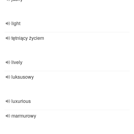
light
tętniący życiem
lively
luksusowy
luxurious
marmurowy