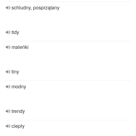
schludny, posprzątany
tidy
maleńki
tiny
modny
trendy
ciepły