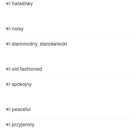
hałaśliwy
noisy
staromodny, staroświecki
old-fashioned
spokojny
peaceful
przyjemny