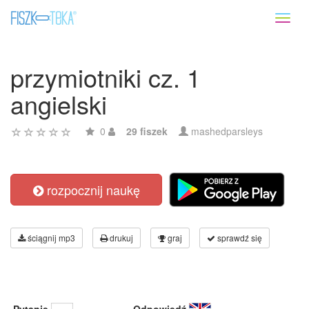
Toggl
naviga
przymiotniki cz. 1
angielski
0
29 fiszek
mashedparsleys
rozpocznij naukę
ściągnij mp3
drukuj
graj
sprawdź się