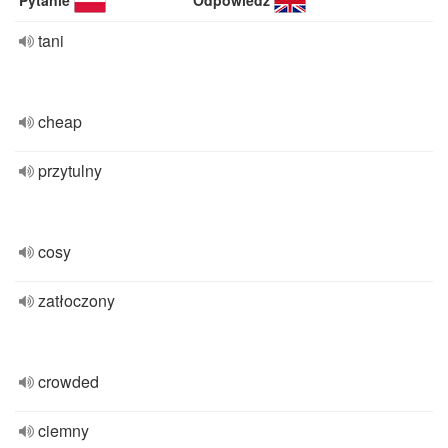
Pytanie
Odpowiedź
tani
cheap
przytulny
cosy
zatłoczony
crowded
ciemny