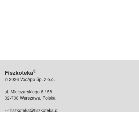
®
Fiszkoteka
© 2026 VocApp Sp. z o.o.
ul. Mielczarskiego 8 / 58
02-798 Warszawa, Polska
fiszkoteka@fiszkoteka.pl
NIP: 951 245 79 19
REGON: 369 727 696