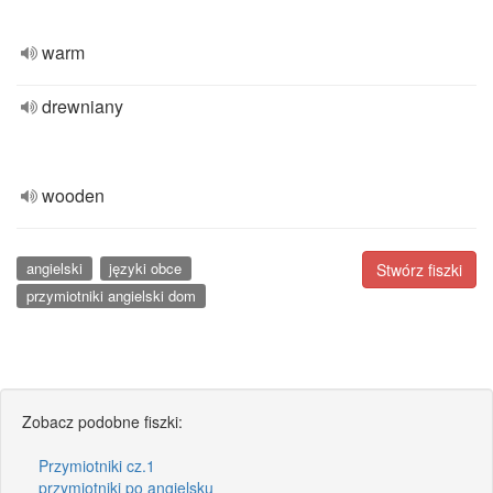
warm
drewniany
wooden
angielski
języki obce
Stwórz fiszki
przymiotniki angielski dom
Zobacz podobne fiszki:
Przymiotniki cz.1
przymiotniki po angielsku