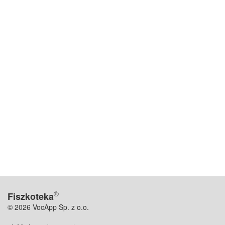
®
Fiszkoteka
© 2026 VocApp Sp. z o.o.