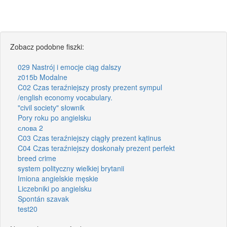
Zobacz podobne fiszki:
029 Nastrój i emocje ciąg dalszy
z015b Modalne
C02 Czas teraźniejszy prosty prezent sympul
/english economy vocabulary.
"civil society" słownik
Pory roku po angielsku
слова 2
C03 Czas teraźniejszy ciągły prezent kątinus
C04 Czas teraźniejszy doskonały prezent perfekt
breed crime
system polityczny wielkiej brytanii
Imiona angielskie męskie
Liczebniki po angielsku
Spontán szavak
test20