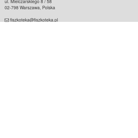
ul. Mielczarskiego 8 / 58
02-798 Warszawa, Polska
fiszkoteka@fiszkoteka.pl
NIP: 951 245 79 19
REGON: 369 727 696
Kontakt
O firmie
odezwij się do nas
o nas
współpraca
partnerzy
dla prasy
praca
staż
Oferty
blog
dla rodzin