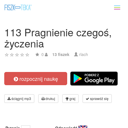
Toggl
naviga
113 Pragnienie czegoś,
życzenia
0
13 fiszek
rlach
rozpocznij naukę
ściągnij mp3
drukuj
graj
sprawdź się