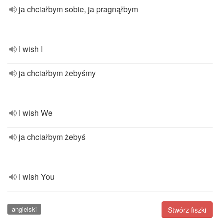
ja chciałbym sobie, ja pragnąłbym
I wish I
ja chciałbym żebyśmy
I wish We
ja chciałbym żebyś
I wish You
angielski
Stwórz fiszki