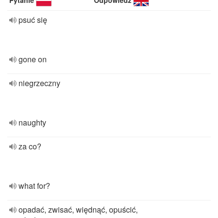
Pytanie
Odpowiedź
psuć się
gone on
niegrzeczny
naughty
za co?
what for?
opadać, zwisać, więdnąć, opuścić,