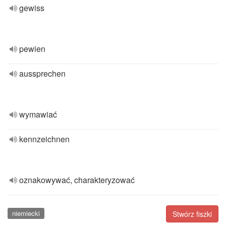
gewiss
pewien
aussprechen
wymawiać
kennzeichnen
oznakowywać, charakteryzować
niemiecki
Stwórz fiszki