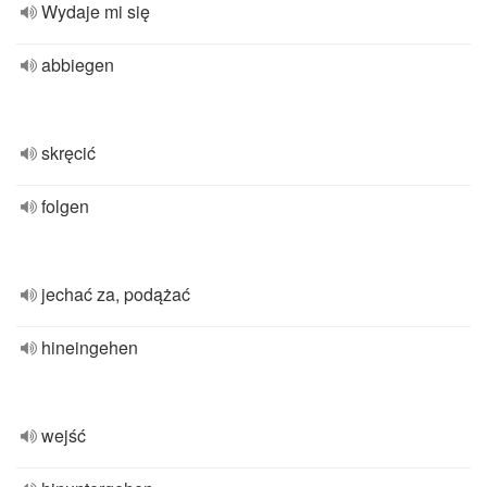
Wydaje mi się
abbiegen
skręcić
folgen
jechać za, podążać
hineingehen
wejść