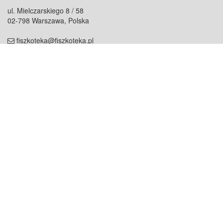
ul. Mielczarskiego 8 / 58
02-798 Warszawa, Polska
fiszkoteka@fiszkoteka.pl
NIP: 951 245 79 19
REGON: 369 727 696
Kontakt
O firmie
odezwij się do nas
o nas
współpraca
partnerzy
dla prasy
praca
staż
Oferty