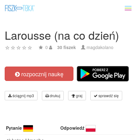
Toggl
naviga
Larousse (na co dzień)
0
30 fiszek
magdakolano
rozpocznij naukę
ściągnij mp3
drukuj
graj
sprawdź się
Pytanie
Odpowiedź