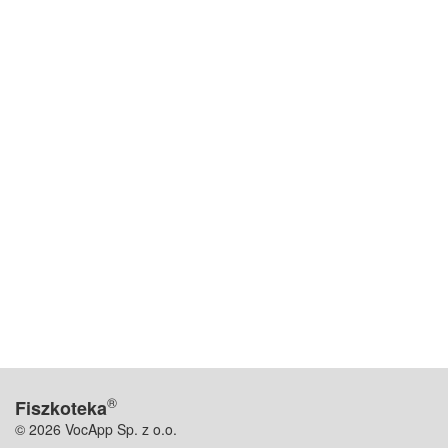
®
Fiszkoteka
© 2026 VocApp Sp. z o.o.