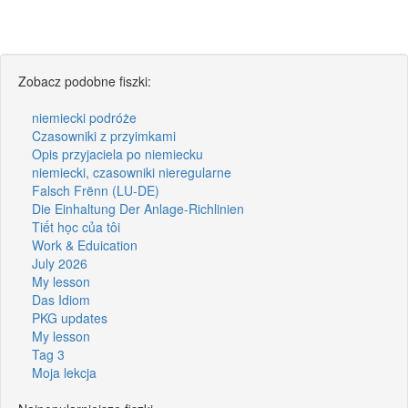
Zobacz podobne fiszki:
niemiecki podróże
Czasowniki z przyimkami
Opis przyjaciela po niemiecku
niemiecki, czasowniki nieregularne
Falsch Frënn (LU-DE)
Die Einhaltung Der Anlage-Richlinien
Tiết học của tôi
Work & Eduication
July 2026
My lesson
Das Idiom
PKG updates
My lesson
Tag 3
Moja lekcja