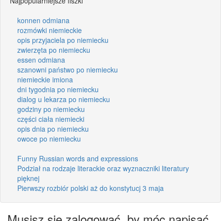
Najpopularniejsze fiszki
konnen odmiana
rozmówki niemieckie
opis przyjaciela po niemiecku
zwierzęta po niemiecku
essen odmiana
szanowni państwo po niemiecku
niemieckie imiona
dni tygodnia po niemiecku
dialog u lekarza po niemiecku
godziny po niemiecku
części ciała niemiecki
opis dnia po niemiecku
owoce po niemiecku
Funny Russian words and expressions
Podział na rodzaje literackie oraz wyznaczniki literatury
pięknej
Pierwszy rozbiór polski aż do konstytucj 3 maja
Musisz się zalogować, by móc napisać