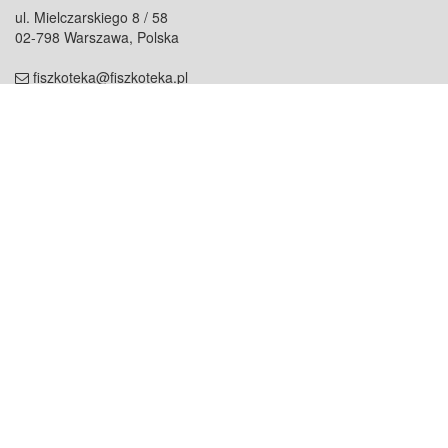
ul. Mielczarskiego 8 / 58
02-798 Warszawa, Polska
fiszkoteka@fiszkoteka.pl
NIP: 951 245 79 19
REGON: 369 727 696
Kontakt
O firmie
odezwij się do nas
o nas
współpraca
partnerzy
dla prasy
praca
staż
Oferty
blog