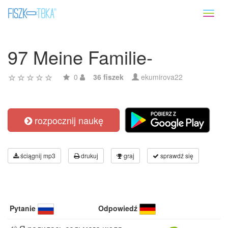
Toggl
naviga
97 Meine Familie-
0
36 fiszek
ekumirova22
rozpocznij naukę
ściągnij mp3
drukuj
graj
sprawdź się
Pytanie
Odpowiedź