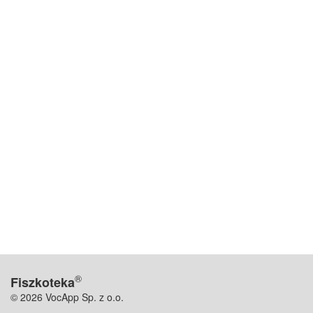
®
Fiszkoteka
© 2026 VocApp Sp. z o.o.