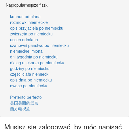
Najpopularniejsze fiszki
konnen odmiana
rozmówki niemieckie
opis przyjaciela po niemiecku
zwierzęta po niemiecku
essen odmiana
szanowni państwo po niemiecku
niemieckie imiona
dni tygodnia po niemiecku
dialog u lekarza po niemiecku
godziny po niemiecku
części ciała niemiecki
opis dnia po niemiecku
owoce po niemiecku
Pretérito perfecto
英国美丽的景点
西方电视剧
Musisz się zalogować, by móc napisać