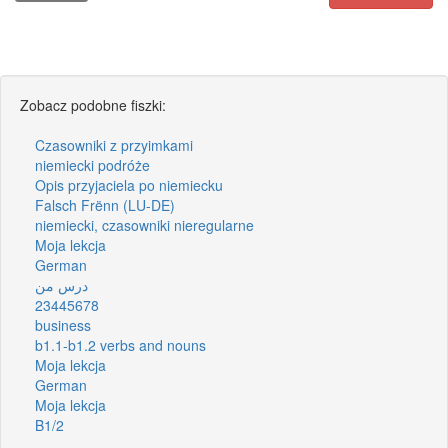
Zobacz podobne fiszki:
Czasowniki z przyimkami
niemiecki podróże
Opis przyjaciela po niemiecku
Falsch Frënn (LU-DE)
niemiecki, czasowniki nieregularne
Moja lekcja
German
درس من
23445678
business
b1.1-b1.2 verbs and nouns
Moja lekcja
German
Moja lekcja
B1/2