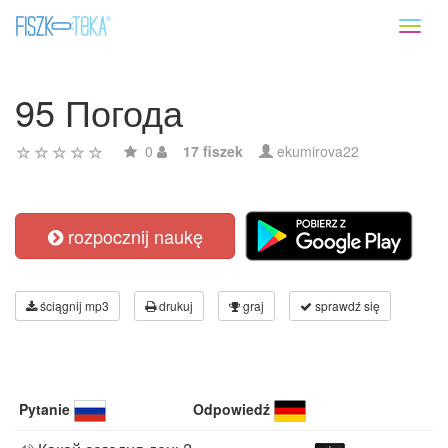
Toggl
naviga
95 Погода
0
17 fiszek
ekumirova22
rozpocznij naukę
ściągnij mp3
drukuj
graj
sprawdź się
Pytanie
Odpowiedź