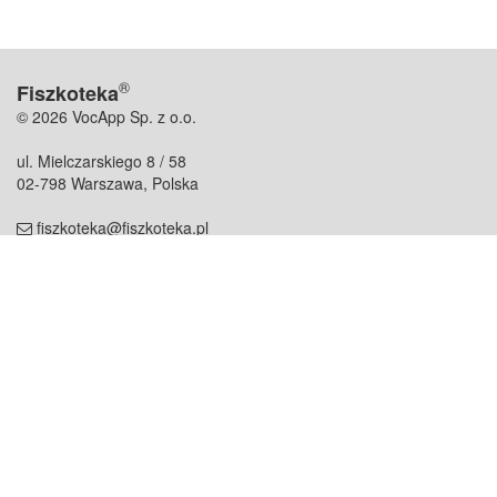
®
Fiszkoteka
© 2026 VocApp Sp. z o.o.
ul. Mielczarskiego 8 / 58
02-798 Warszawa, Polska
fiszkoteka@fiszkoteka.pl
NIP: 951 245 79 19
REGON: 369 727 696
Kontakt
O firmie