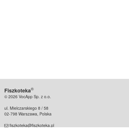
®
Fiszkoteka
© 2026 VocApp Sp. z o.o.
ul. Mielczarskiego 8 / 58
02-798 Warszawa, Polska
fiszkoteka@fiszkoteka.pl