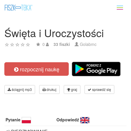
Toggl
naviga
Święta i Uroczystości
0
33 fiszki
Golabmc
rozpocznij naukę
ściągnij mp3
drukuj
graj
sprawdź się
Pytanie
Odpowiedź