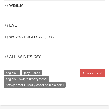
WIGILIA
EVE
WSZYSTKICH ŚWIĘTYCH
ALL SAINT'S DAY
angielski
języki obce
Stwórz fiszki
angielski święta uroczystości
nazwy swiat i uroczystości po niemiecku