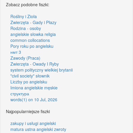
Zobacz podobne fiszki:
Rośliny i Zioła
Zwierzęta - Gady i Płazy
Rodzina - osoby
angielskie słowka religia
common collocations
Pory roku po angielsku
нмт 3
Zawody (Praca)
Zwierzęta - Owady I Ryby
system polityczny wielkiej brytanii
"civil society" słownik
Liczby po angielsku
Imiona angielskie męskie
структура
words(1) on 10 Jul, 2026
Najpopularniejsze fiszki
zakupy i usługi angielski
matura ustna angielski zwroty