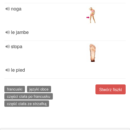
noga
le jambe
stopa
le pied
francuski
języki obce
Stwórz fiszki
części ciała po francusku
część ciała ze strzałką