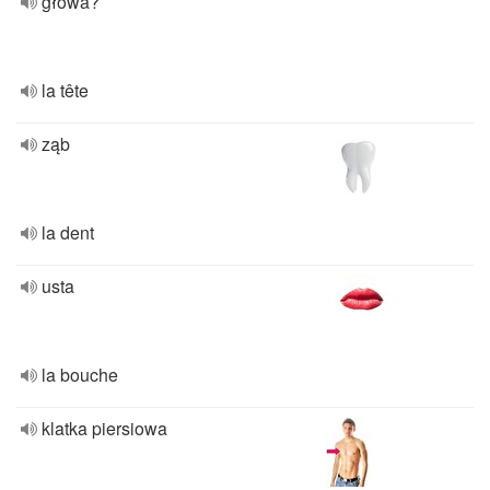
głowa?
la tête
ząb
la dent
usta
la bouche
klatka piersiowa