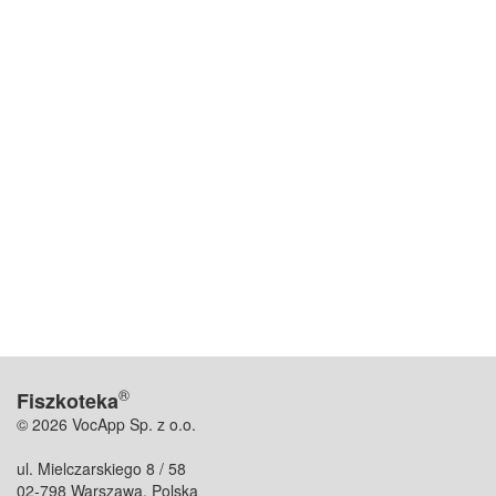
®
Fiszkoteka
© 2026 VocApp Sp. z o.o.
ul. Mielczarskiego 8 / 58
02-798 Warszawa, Polska