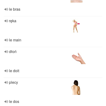
le bras
ręka
le main
dłoń
le doit
plecy
le dos