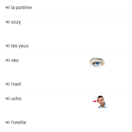
la poitrine
oczy
les yeux
oko
l'oeil
ucho
l'oreille