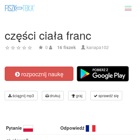
Toggl
naviga
części ciała franc
0
16 fiszek
kanapa102
rozpocznij naukę
ściągnij mp3
drukuj
graj
sprawdź się
Pytanie
Odpowiedź