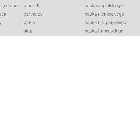
się do nas
o nas
nauka angielskiego
aca
partnerzy
nauka niemieckiego
y
praca
nauka hiszpańskiego
staż
nauka francuskiego
blog
nauka rosyjskiego
in
2000+ opinii
nauka norweskiego
petytorów
nauka szwedzkiego
Warunki
fiszki
100% gwarancja
sze pytania
najnowsze lekcje
regulamin
Extra
prywatność i ciasteczka
RODO
plugin
inansowany przez Unię Europejską ze środków Europejskiego Funduszu Rozwoju Regionalnego w ramach Programu Operacyjnego Int
z się więcej.