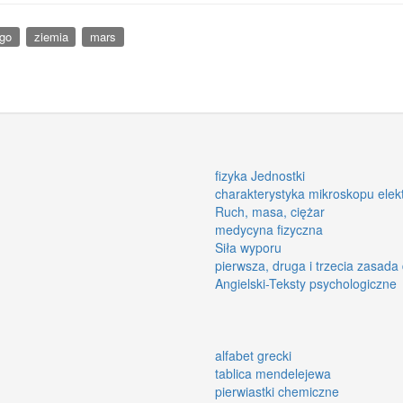
ego
ziemia
mars
fizyka Jednostki
charakterystyka mikroskopu ele
Ruch, masa, ciężar
medycyna fizyczna
Siła wyporu
pierwsza, druga i trzecia zasad
Angielski-Teksty psychologiczne
alfabet grecki
tablica mendelejewa
pierwiastki chemiczne