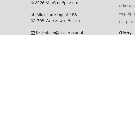
© 2026 VocApp Sp. z o.o.
odezwij 
współpr
ul. Mielczarskiego 8 / 58
02-798 Warszawa, Polska
dla pras
fiszkoteka@fiszkoteka.pl
Oferty
dla rodz
NIP: 951 245 79 19
dla kore
REGON: 369 727 696
Pomoc
Najczęst
Projekt współf
Rozwój.
Dowied