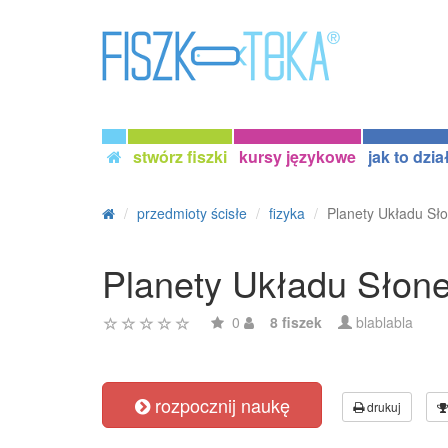
stwórz fiszki
kursy językowe
jak to dzia
przedmioty ścisłe
fizyka
Planety Układu Sł
Planety Układu Słon
0
8 fiszek
blablabla
rozpocznij naukę
drukuj