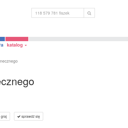
ła
katalog
onecznego
ecznego
graj
sprawdź się