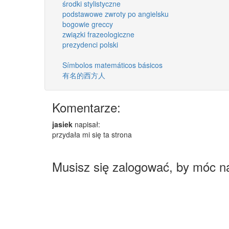
środki stylistyczne
podstawowe zwroty po angielsku
bogowie greccy
związki frazeologiczne
prezydenci polski
Símbolos matemáticos básicos
有名的西方人
Komentarze:
jasiek
napisał:
przydała mi się ta strona
Musisz się zalogować, by móc n