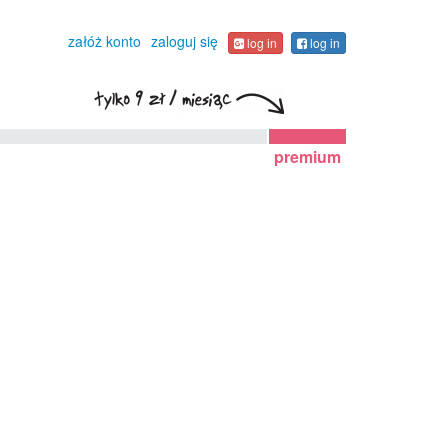
załóż konto
zaloguj się
log in
log in
premium