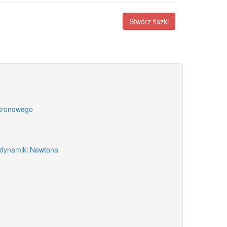
Stwórz fiszki
ktronowego
a dynamiki Newtona