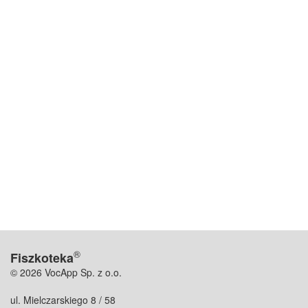
®
Fiszkoteka
© 2026 VocApp Sp. z o.o.
ul. Mielczarskiego 8 / 58