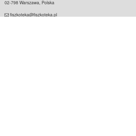
02-798 Warszawa, Polska
fiszkoteka@fiszkoteka.pl
NIP: 951 245 79 19
REGON: 369 727 696
Kontakt
O firmie
odezwij się do nas
o nas
współpraca
partnerzy
dla prasy
praca
staż
Oferty
blog
dla rodzin
2000+ opinii