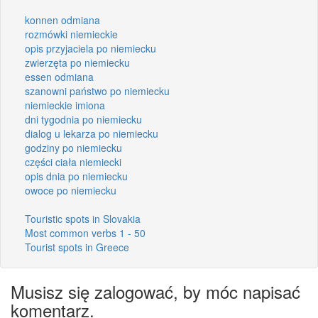
konnen odmiana
rozmówki niemieckie
opis przyjaciela po niemiecku
zwierzęta po niemiecku
essen odmiana
szanowni państwo po niemiecku
niemieckie imiona
dni tygodnia po niemiecku
dialog u lekarza po niemiecku
godziny po niemiecku
części ciała niemiecki
opis dnia po niemiecku
owoce po niemiecku
Touristic spots in Slovakia
Most common verbs 1 - 50
Tourist spots in Greece
Musisz się zalogować, by móc napisać
komentarz.