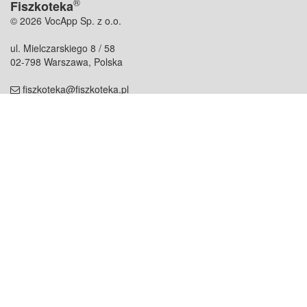
®
Fiszkoteka
© 2026 VocApp Sp. z o.o.
ul. Mielczarskiego 8 / 58
02-798 Warszawa, Polska
fiszkoteka@fiszkoteka.pl
NIP: 951 245 79 19
REGON: 369 727 696
Kontakt
O firmie
odezwij się do nas
o nas
współpraca
partnerzy
dla prasy
praca