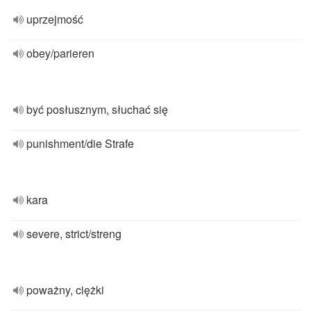
uprzejmość
obey/parieren
być posłusznym, słuchać się
punishment/die Strafe
kara
severe, strict/streng
poważny, ciężki