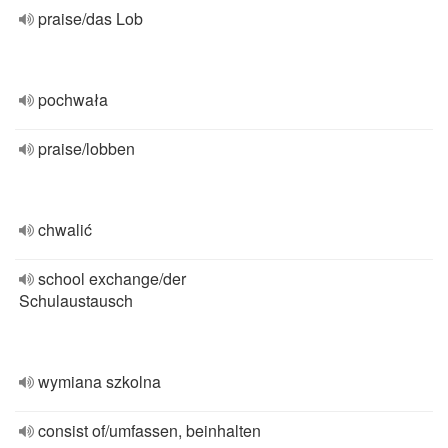
praise/das Lob
pochwała
praise/lobben
chwalić
school exchange/der
Schulaustausch
wymiana szkolna
consist of/umfassen, beinhalten