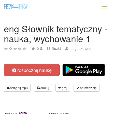
Toggl
naviga
eng Słownik tematyczny -
nauka, wychowanie 1
0
33 fiszki
magdakolano
rozpocznij naukę
ściągnij mp3
drukuj
graj
sprawdź się