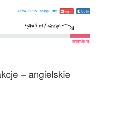
załóż konto
zaloguj się
log in
log in
premium
kcje – angielskie