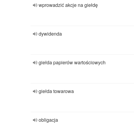
wprowadzić akcje na giełdę
dywidenda
giełda papierów wartościowych
giełda towarowa
obligacja