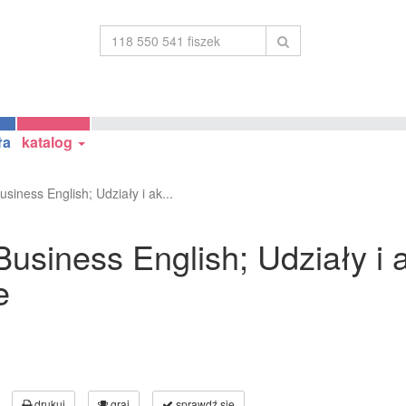
ła
katalog
siness English; Udziały i ak...
usiness English; Udziały i a
e
drukuj
graj
sprawdź się