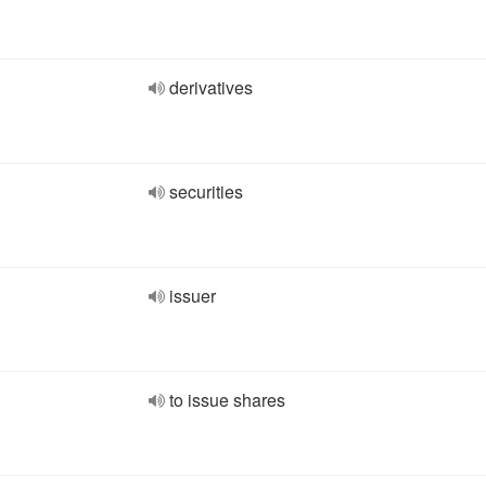
derivatives
securities
issuer
to issue shares