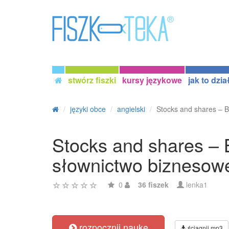
stwórz fiszki
kursy językowe
jak to dzia
języki obce
angielski
Stocks and shares – Bu
Stocks and shares – B
słownictwo biznesow
0
36 fiszek
lenka1
rozpocznij naukę
ściągnij mp3