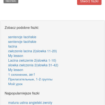
łaciński
Stwórz fiszki
Zobacz podobne fiszki:
sentencje łacińskie
sentencje łacińskie
łacina
cwiczenie lacina 2(slowka 11-20)
My lesson
Lacina cwiczenie 2(slowka 1-10)
slowka cwiczenia 2(slowka 31-42)
My lesson
1 склонение, ae f
Прилагательные, 1-2 группы
Мой урок
Najpopularniejsze fiszki
matura ustna angielski zwroty