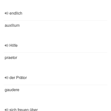
endlich
auxilium
Hilfe
praetor
der Prätor
gaudere
sich freuen über