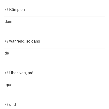
Kämpfen
dum
während, solgang
de
Über, von, prä
-que
und