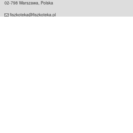
02-798 Warszawa, Polska
fiszkoteka@fiszkoteka.pl
NIP: 951 245 79 19
REGON: 369 727 696
Kontakt
O firmie
odezwij się do nas
o nas
współpraca
partnerzy
dla prasy
praca
staż
Oferty
blog
dla rodzin
2000+ opinii