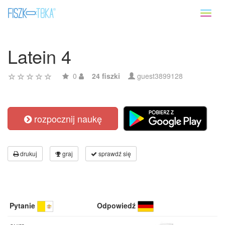
Toggl
naviga
Latein 4
0
24 fiszki
guest3899128
rozpocznij naukę
drukuj
graj
sprawdź się
Pytanie
Odpowiedź