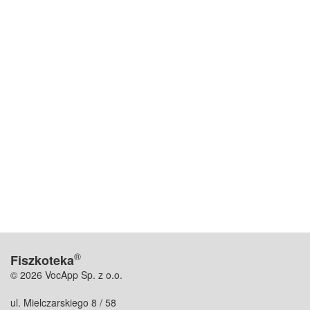
®
Fiszkoteka
© 2026 VocApp Sp. z o.o.
ul. Mielczarskiego 8 / 58