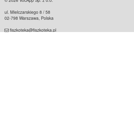
© 2026 VocApp Sp. z o.o.
ul. Mielczarskiego 8 / 58
02-798 Warszawa, Polska
fiszkoteka@fiszkoteka.pl
NIP: 951 245 79 19
REGON: 369 727 696
Kontakt
O firmie
odezwij się do nas
o nas
współpraca
partnerzy
dla prasy
praca
staż