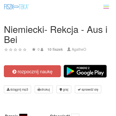
Toggl
naviga
Niemiecki- Rekcja - Aus i
Bei
0
10 fiszek
AgatheO
rozpocznij naukę
ściągnij mp3
drukuj
graj
sprawdź się