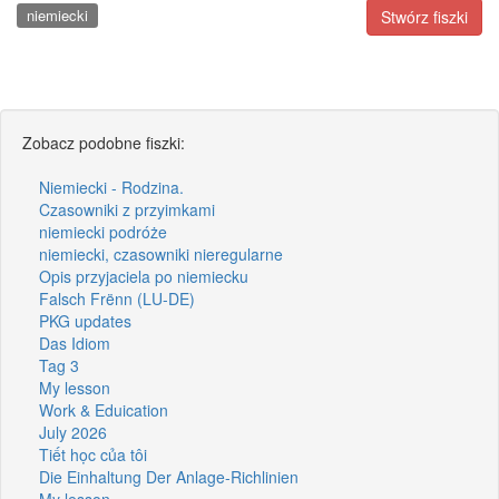
niemiecki
Stwórz fiszki
Zobacz podobne fiszki:
Niemiecki - Rodzina.
Czasowniki z przyimkami
niemiecki podróże
niemiecki, czasowniki nieregularne
Opis przyjaciela po niemiecku
Falsch Frënn (LU-DE)
PKG updates
Das Idiom
Tag 3
My lesson
Work & Eduication
July 2026
Tiết học của tôi
Die Einhaltung Der Anlage-Richlinien
My lesson