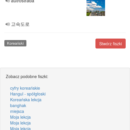
autrostrada
고속도로
Koreański
Stwórz fiszki
Zobacz podobne fiszki:
cyfry koreańskie
Hangul - spółgłoski
Koreańska lekcja
banghak
miejsca
Moja lekcja
Moja lekcja
Moja lekcja