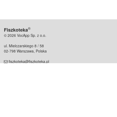
®
Fiszkoteka
© 2026 VocApp Sp. z o.o.
ul. Mielczarskiego 8 / 58
02-798 Warszawa, Polska
fiszkoteka@fiszkoteka.pl
NIP: 951 245 79 19
REGON: 369 727 696