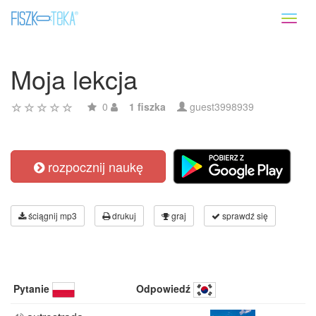
Toggl
naviga
Moja lekcja
0
1 fiszka
guest3998939
rozpocznij naukę
ściągnij mp3
drukuj
graj
sprawdź się
Pytanie
Odpowiedź