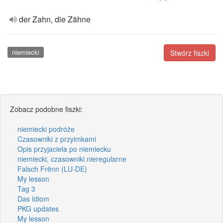
der Zahn, die Zähne
niemiecki
Stwórz fiszki
Zobacz podobne fiszki:
niemiecki podróże
Czasowniki z przyimkami
Opis przyjaciela po niemiecku
niemiecki, czasowniki nieregularne
Falsch Frënn (LU-DE)
My lesson
Tag 3
Das Idiom
PKG updates
My lesson