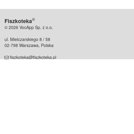
®
Fiszkoteka
© 2026 VocApp Sp. z o.o.
ul. Mielczarskiego 8 / 58
02-798 Warszawa, Polska
fiszkoteka@fiszkoteka.pl
NIP: 951 245 79 19
REGON: 369 727 696
Kontakt
O firmie