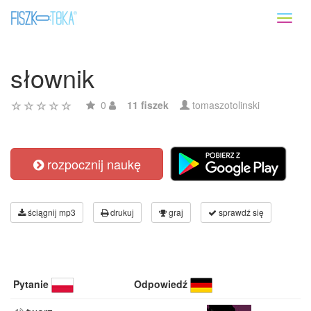
Toggl
naviga
słownik
0
11 fiszek
tomaszotolinski
rozpocznij naukę
ściągnij mp3
drukuj
graj
sprawdź się
Pytanie
Odpowiedź