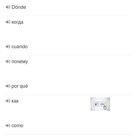
Dónde
когда
cuando
почему
por qué
как
como