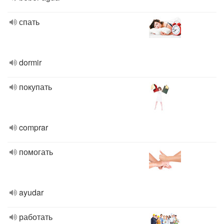
спать
dormir
покупать
comprar
помогать
ayudar
работать