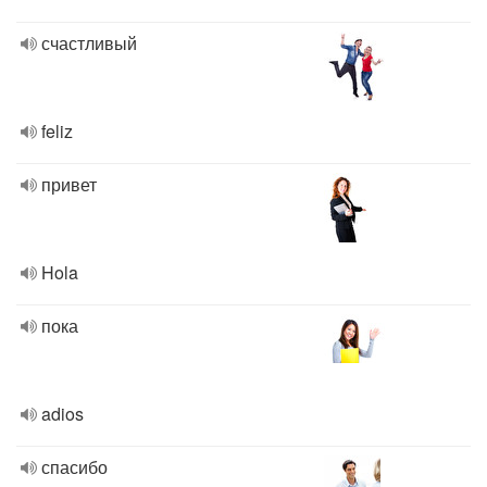
счастливый
feliz
привет
Hola
пока
adios
спасибо