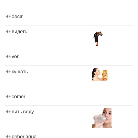
decir
видеть
ver
кушать
comer
пить воду
beber agua