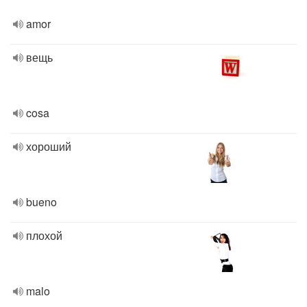
amor
вещь
cosa
хороший
bueno
плохой
malo