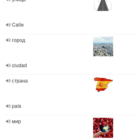
Calle
город
ciudad
страна
país
мир