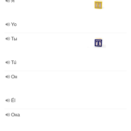
Я
Yo
Ты
Tú
Он
Él
Она