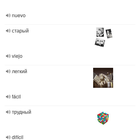
nuevo
старый
viejo
легкий
fácil
трудный
difícil