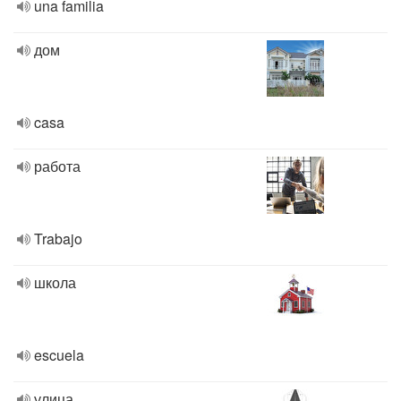
una familia
дом
casa
работа
Trabajo
школа
escuela
улица