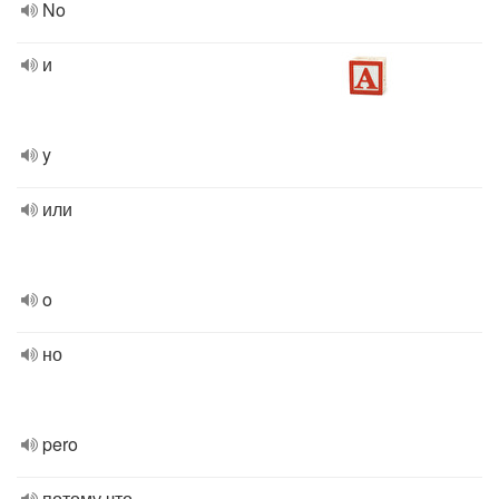
No
и
y
или
o
но
pero
потому что