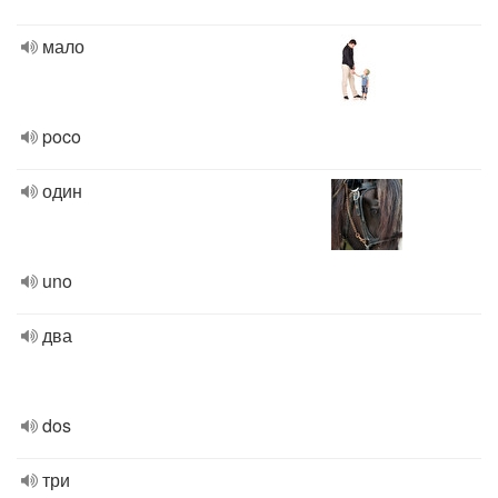
мало
poco
один
uno
два
dos
три