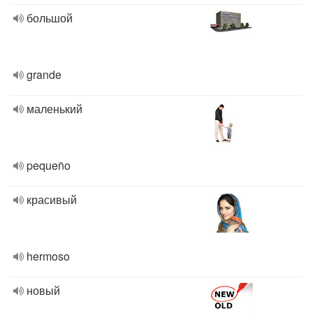
большой
grande
маленький
pequeño
красивый
hermoso
новый