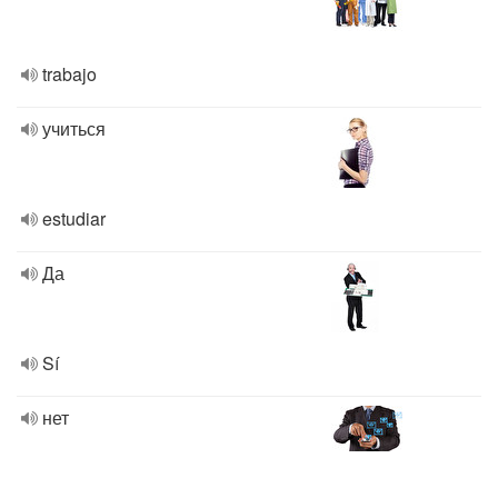
trabajo
учиться
estudiar
Да
Sí
нет