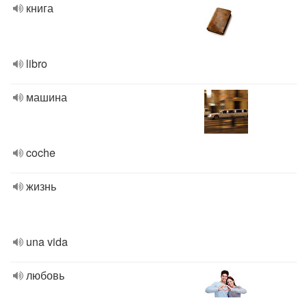
книга
libro
машина
coche
жизнь
una vida
любовь