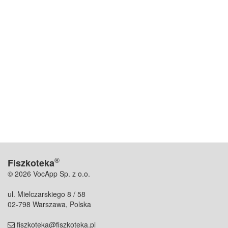
®
Fiszkoteka
© 2026 VocApp Sp. z o.o.
ul. Mielczarskiego 8 / 58
02-798 Warszawa, Polska
fiszkoteka@fiszkoteka.pl