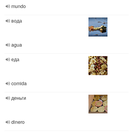
mundo
вода
agua
еда
comida
деньги
dinero