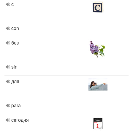
с
con
без
sin
для
para
сегодня