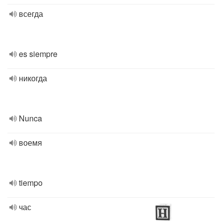
всегда
es siempre
никогда
Nunca
воемя
tiempo
час