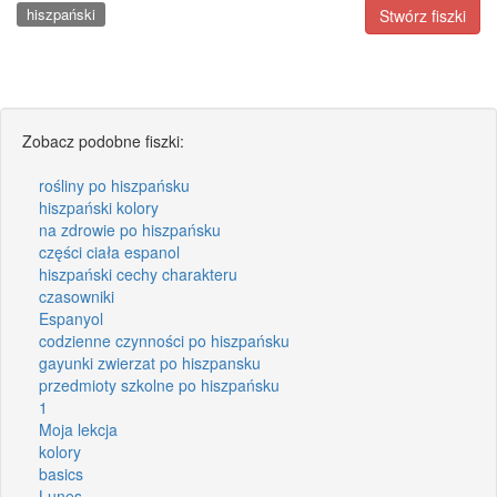
hiszpański
Stwórz fiszki
Zobacz podobne fiszki:
rośliny po hiszpańsku
hiszpański kolory
na zdrowie po hiszpańsku
części ciała espanol
hiszpański cechy charakteru
czasowniki
Espanyol
codzienne czynności po hiszpańsku
gayunki zwierzat po hiszpansku
przedmioty szkolne po hiszpańsku
1
Moja lekcja
kolory
basics
Lunes