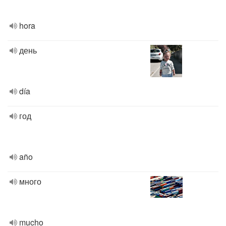
hora
день
día
год
año
много
mucho