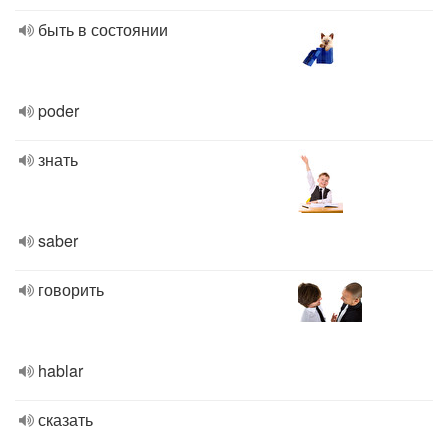
быть в состоянии
poder
знать
saber
говорить
hablar
сказать