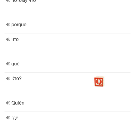
porque
что
qué
Кто?
Quién
где