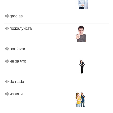
gracias
пожалуйста
por favor
не за что
de nada
извини