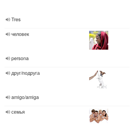
Tres
человек
persona
друг/подруга
amigo/amiga
семья