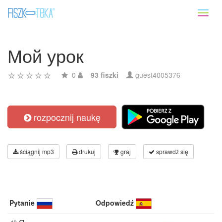
Toggl
naviga
Мой урок
0
93 fiszki
guest4005376
rozpocznij naukę
ściągnij mp3
drukuj
graj
sprawdź się
Pytanie
Odpowiedź